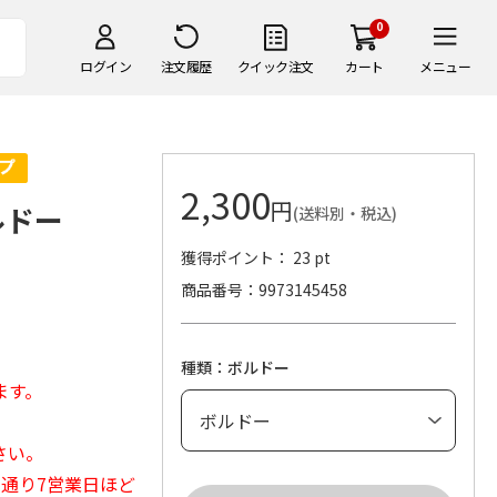
0
ログイン
注文履歴
クイック注文
カート
メニュー
2,300
円
ルドー
(送料別・税込)
獲得ポイント： 23 pt
商品番号
9973145458
種類：ボルドー
ます。
さい。
常通り7営業日ほど