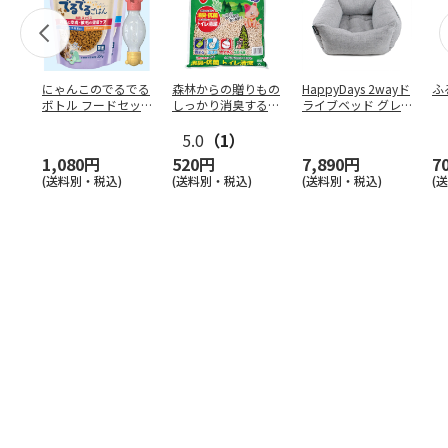
にゃんこのでるでる
森林からの贈りもの
HappyDays 2wayド
ふ
ボトル フードセッ
しっかり消臭するひ
ライブベッド グレ
ト
のきの猫砂 7L
ー
5.0
（1）
1,080円
520円
7,890円
7
(送料別・税込)
(送料別・税込)
(送料別・税込)
(