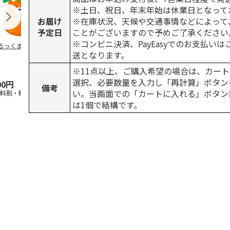
※土日、祝日、年末年始は休業日となって
お届け
※在庫状況、天候や交通事情などによって
予定日
ことがございますので予めご了承ください
※コンビニ決済、PayEasyでのお支払い
るっくま みかん
デオトイレ 飛び散
獣医師開発 ニオイ
無添加良品 
送となります。
らない消臭・抗菌サ
をとる砂専用 猫ト
ムデンタルコ
ンド 4L
イレ ナチュラルグ
ぐるぐるボー
※11点以上、ご購入希望の場合は、カート
レー
…
選択、必要数量を入力し「再計算」ボタン
00円
1,320円
1,550円
470円
備考
い。当画面での「カートに入れる」ボタン
送料別・税込)
(送料別・税込)
(送料別・税込)
(送料別・税込
は1個で結構です。