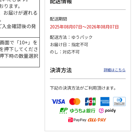
配送情報
おります。
、お届けが遅れる
。
配送期間
はご入金確認後の発
2025年08月07日～2026年08月07日
カムカ
銀のスプーン パウ
ペット線香 虹のか
CIAO 香り立つクラ
ーン
チ 健康に育つ子ね
なた フルーティフ
ンキー ちゅ～る和
配送方法
ゆうパック
ン型 S
こ用 まぐろ・かつ
ローラルの香り
えBOX とりささ
…
画面で「10+」を
おに
…
お届け日
指定不可
を押下してくださ
120円
590円
380円
のし
対応不可
押下時の数量選択
)
(送料別・税込)
(送料別・税込)
(送料別・税込)
決済方法
詳細はこちら
下記の決済方法がご利用頂けます。