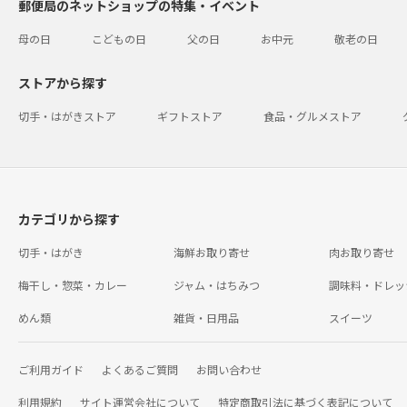
郵便局のネットショップの特集・イベント
母の日
こどもの日
父の日
お中元
敬老の日
ストアから探す
切手・はがきストア
ギフトストア
食品・グルメストア
カテゴリから探す
切手・はがき
海鮮お取り寄せ
肉お取り寄せ
梅干し・惣菜・カレー
ジャム・はちみつ
調味料・ドレッ
めん類
雑貨・日用品
スイーツ
ご利用ガイド
よくあるご質問
お問い合わせ
利用規約
サイト運営会社について
特定商取引法に基づく表記について