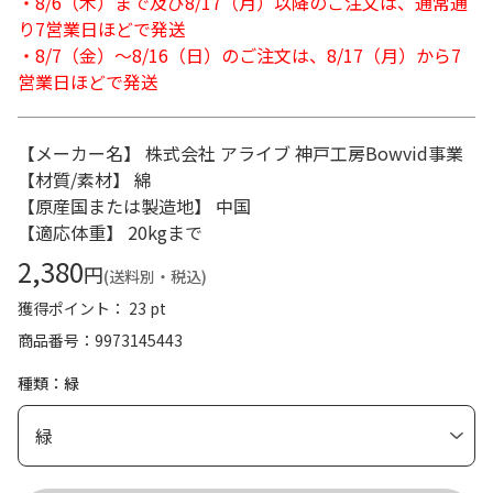
・8/6（木）まで及び8/17（月）以降のご注文は、通常通
り7営業日ほどで発送
・8/7（金）～8/16（日）のご注文は、8/17（月）から7
営業日ほどで発送
【メーカー名】 株式会社 アライブ 神戸工房Bowvid事業
【材質/素材】 綿
【原産国または製造地】 中国
【適応体重】 20kgまで
2,380
円
(送料別・税込)
獲得ポイント： 23 pt
商品番号
9973145443
種類：緑