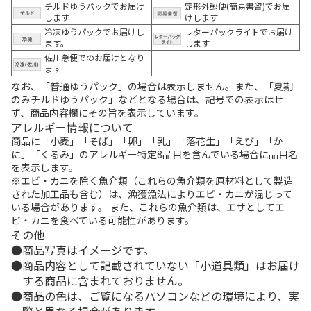
チルドゆうパックでお届け
定形外郵便(簡易書留)でお届
します
けします
冷凍ゆうパックでお届けし
レターパックライトでお届け
ます。
します
佐川急便でのお届けとなり
ます
なお、「普通ゆうパック」の場合は表示しません。また、「夏期
のみチルドゆうパック」などとなる場合は、記号での表示はせ
ず、商品内容欄にその旨を表示しています。
アレルギー情報について
商品に「小麦」「そば」「卵」「乳」「落花生」「えび」「か
に」「くるみ」のアレルギー特定8品目を含んでいる場合に品目名
を表示します。
※エビ・カニを除く魚介類（これらの魚介類を原材料として製造
された加工品も含む）は、漁獲漁法によりエビ・カニが混じって
いる場合があります。 また、これらの魚介類は、エサとしてエ
ビ・カニを食べている可能性があります。
その他
商品写真はイメージです。
商品内容として記載されていない「小道具類」はお届け
する商品に含まれておりません。
商品の色は、ご覧になるパソコンなどの環境により、実