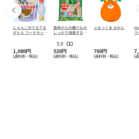
にゃんこのでるでる
森林からの贈りもの
ふるっくま みかん
Ha
ボトル フードセッ
しっかり消臭するひ
ラ
ト
のきの猫砂 7L
ー
5.0
（1）
1,080円
520円
700円
7
(送料別・税込)
(送料別・税込)
(送料別・税込)
(