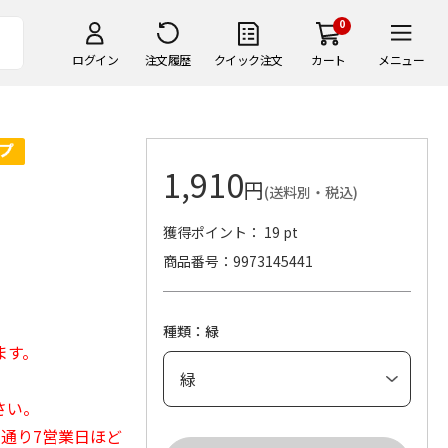
0
ログイン
注文履歴
クイック注文
カート
メニュー
1,910
円
(送料別・税込)
獲得ポイント： 19 pt
商品番号
9973145441
種類：緑
ます。
さい。
常通り7営業日ほど