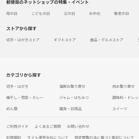
郵便局のネットショップの特集・イベント
母の日
こどもの日
父の日
お中元
敬老の日
ストアから探す
切手・はがきストア
ギフトストア
食品・グルメストア
カテゴリから探す
切手・はがき
海鮮お取り寄せ
肉お取り寄せ
梅干し・惣菜・カレー
ジャム・はちみつ
調味料・ドレッ
めん類
雑貨・日用品
スイーツ
ご利用ガイド
よくあるご質問
お問い合わせ
利用規約
サイト運営会社について
特定商取引法に基づく表記について