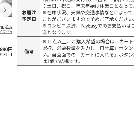
※土日、祝日、年末年始は休業日となって
お届け
※在庫状況、天候や交通事情などによって
予定日
ことがございますので予めご了承ください
※コンビニ決済、PayEasyでのお支払い
ppyDays 2wayド
獣医師開発 ニオイ
デオトイレ 飛び散
無添加良品 
送となります。
イブベッド グレ
をとる砂専用 猫ト
らない消臭・抗菌サ
ムデンタルコ
イレ ナチュラルグ
ンド 4L
ぐるぐるボー
※11点以上、ご購入希望の場合は、カート
レー
…
選択、必要数量を入力し「再計算」ボタン
,890円
1,550円
1,320円
470円
備考
い。当画面での「カートに入れる」ボタン
送料別・税込)
(送料別・税込)
(送料別・税込)
(送料別・税込
は1個で結構です。