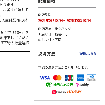
配送情報
おります。
、お届けが遅れる
。
配送期間
はご入金確認後の発
2025年08月07日～2026年08月07日
カムカ
銀のスプーン パウ
ペット線香 虹のか
CIAO 香り立つクラ
ーン
チ 健康に育つ子ね
なた フルーティフ
ンキー ちゅ～る和
配送方法
ゆうパック
ン型 S
こ用 まぐろ・かつ
ローラルの香り
えBOX とりささ
…
画面で「10+」を
おに
…
お届け日
指定不可
を押下してくださ
120円
590円
380円
のし
対応不可
押下時の数量選択
)
(送料別・税込)
(送料別・税込)
(送料別・税込)
決済方法
詳細はこちら
下記の決済方法がご利用頂けます。