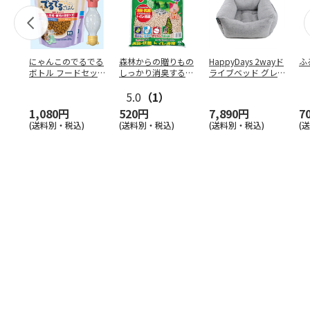
にゃんこのでるでる
森林からの贈りもの
HappyDays 2wayド
ふ
ボトル フードセッ
しっかり消臭するひ
ライブベッド グレ
ト
のきの猫砂 7L
ー
5.0
（1）
1,080円
520円
7,890円
7
(送料別・税込)
(送料別・税込)
(送料別・税込)
(