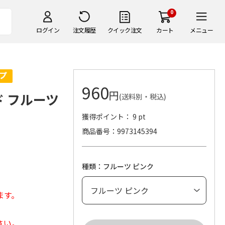
0
ログイン
注文履歴
クイック注文
カート
メニュー
960
円
ド フルーツ
(送料別・税込)
獲得ポイント： 9 pt
商品番号
9973145394
種類：フルーツ ピンク
ます。
さい。