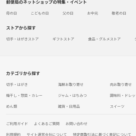
郵便局のネットショップの特集・イベント
母の日
こどもの日
父の日
お中元
敬老の日
ストアから探す
切手・はがきストア
ギフトストア
食品・グルメストア
カテゴリから探す
切手・はがき
海鮮お取り寄せ
肉お取り寄せ
梅干し・惣菜・カレー
ジャム・はちみつ
調味料・ドレッ
めん類
雑貨・日用品
スイーツ
ご利用ガイド
よくあるご質問
お問い合わせ
利用規約
サイト運営会社について
特定商取引法に基づく表記について