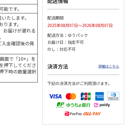
配送情報
可能です。
送いたします。
配送期間
おります。
2025年08月07日～2026年08月07日
カムカ
銀のスプーン パウ
ペット線香 虹のか
CIAO 香り立つクラ
、お届けが遅れる
ーン
チ 健康に育つ子ね
なた フルーティフ
ンキー ちゅ～る和
配送方法
ゆうパック
ン型 S
こ用 まぐろ・かつ
ローラルの香り
えBOX とりささ
…
。
おに
…
お届け日
指定不可
はご入金確認後の発
120円
590円
380円
のし
対応不可
)
(送料別・税込)
(送料別・税込)
(送料別・税込)
画面で「10+」を
を押下してくださ
決済方法
詳細はこちら
押下時の数量選択
下記の決済方法がご利用頂けます。