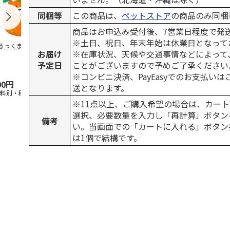
同梱等
この商品は、
ペットストア
の商品のみ同梱
商品はお申込み受付後、7営業日程度で発
※土日、祝日、年末年始は休業日となって
るっくま みかん
デオトイレ 飛び散
獣医師開発 ニオイ
無添加良品 
お届け
※在庫状況、天候や交通事情などによって
らない消臭・抗菌サ
をとる砂専用 猫ト
ムデンタルコ
ンド 4L
イレ ナチュラルグ
ぐるぐるボー
予定日
ことがございますので予めご了承ください
レー
…
※コンビニ決済、PayEasyでのお支払い
00円
1,320円
1,550円
470円
送となります。
送料別・税込)
(送料別・税込)
(送料別・税込)
(送料別・税込
※11点以上、ご購入希望の場合は、カート
選択、必要数量を入力し「再計算」ボタン
備考
い。当画面での「カートに入れる」ボタン
は1個で結構です。