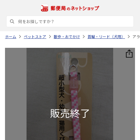
ホーム
ペットストア
散歩・おでかけ
首輪・リード（犬用）
アラ