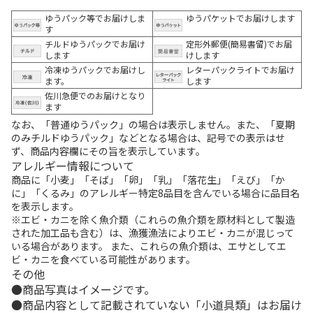
ゆうパック等でお届けしま
ゆうパケットでお届けします
す
チルドゆうパックでお届け
定形外郵便(簡易書留)でお届
します
けします
冷凍ゆうパックでお届けし
レターパックライトでお届け
ます。
します
佐川急便でのお届けとなり
ます
なお、「普通ゆうパック」の場合は表示しません。また、「夏期
のみチルドゆうパック」などとなる場合は、記号での表示はせ
ず、商品内容欄にその旨を表示しています。
アレルギー情報について
商品に「小麦」「そば」「卵」「乳」「落花生」「えび」「か
に」「くるみ」のアレルギー特定8品目を含んでいる場合に品目名
を表示します。
※エビ・カニを除く魚介類（これらの魚介類を原材料として製造
された加工品も含む）は、漁獲漁法によりエビ・カニが混じって
いる場合があります。 また、これらの魚介類は、エサとしてエ
ビ・カニを食べている可能性があります。
その他
商品写真はイメージです。
商品内容として記載されていない「小道具類」はお届け