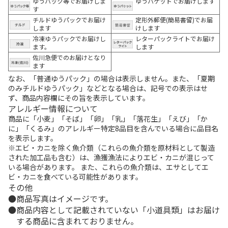
ゆうパック等でお届けしま
ゆうパケットでお届けします
す
チルドゆうパックでお届け
定形外郵便(簡易書留)でお届
します
けします
冷凍ゆうパックでお届けし
レターパックライトでお届け
ます。
します
佐川急便でのお届けとなり
ます
なお、「普通ゆうパック」の場合は表示しません。また、「夏期
のみチルドゆうパック」などとなる場合は、記号での表示はせ
ず、商品内容欄にその旨を表示しています。
アレルギー情報について
商品に「小麦」「そば」「卵」「乳」「落花生」「えび」「か
に」「くるみ」のアレルギー特定8品目を含んでいる場合に品目名
を表示します。
※エビ・カニを除く魚介類（これらの魚介類を原材料として製造
された加工品も含む）は、漁獲漁法によりエビ・カニが混じって
いる場合があります。 また、これらの魚介類は、エサとしてエ
ビ・カニを食べている可能性があります。
その他
商品写真はイメージです。
商品内容として記載されていない「小道具類」はお届け
する商品に含まれておりません。