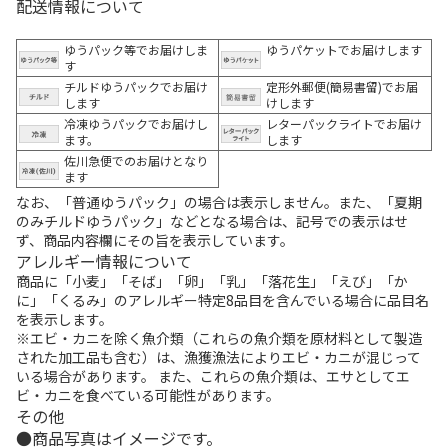
配送情報について
ゆうパック等でお届けしま
ゆうパケットでお届けします
す
チルドゆうパックでお届け
定形外郵便(簡易書留)でお届
します
けします
冷凍ゆうパックでお届けし
レターパックライトでお届け
ます。
します
佐川急便でのお届けとなり
ます
なお、「普通ゆうパック」の場合は表示しません。また、「夏期
のみチルドゆうパック」などとなる場合は、記号での表示はせ
ず、商品内容欄にその旨を表示しています。
アレルギー情報について
商品に「小麦」「そば」「卵」「乳」「落花生」「えび」「か
に」「くるみ」のアレルギー特定8品目を含んでいる場合に品目名
を表示します。
※エビ・カニを除く魚介類（これらの魚介類を原材料として製造
された加工品も含む）は、漁獲漁法によりエビ・カニが混じって
いる場合があります。 また、これらの魚介類は、エサとしてエ
ビ・カニを食べている可能性があります。
その他
商品写真はイメージです。