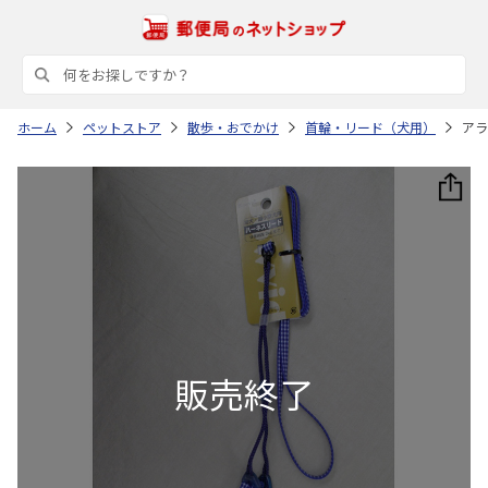
ホーム
ペットストア
散歩・おでかけ
首輪・リード（犬用）
アラ