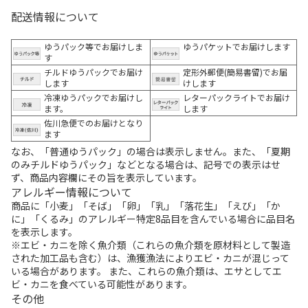
配送情報について
ゆうパック等でお届けしま
ゆうパケットでお届けします
す
チルドゆうパックでお届け
定形外郵便(簡易書留)でお届
します
けします
冷凍ゆうパックでお届けし
レターパックライトでお届け
ます。
します
佐川急便でのお届けとなり
ます
なお、「普通ゆうパック」の場合は表示しません。また、「夏期
のみチルドゆうパック」などとなる場合は、記号での表示はせ
ず、商品内容欄にその旨を表示しています。
アレルギー情報について
商品に「小麦」「そば」「卵」「乳」「落花生」「えび」「か
に」「くるみ」のアレルギー特定8品目を含んでいる場合に品目名
を表示します。
※エビ・カニを除く魚介類（これらの魚介類を原材料として製造
された加工品も含む）は、漁獲漁法によりエビ・カニが混じって
いる場合があります。 また、これらの魚介類は、エサとしてエ
ビ・カニを食べている可能性があります。
その他