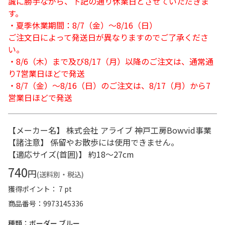
誠に勝手ながら、下記の通り休業日とさせていただきま
す。
・夏季休業期間：8/7（金）～8/16（日）
ご注文日によって発送日が異なりますのでご了承くださ
い。
・8/6（木）まで及び8/17（月）以降のご注文は、通常通
り7営業日ほどで発送
・8/7（金）～8/16（日）のご注文は、8/17（月）から7
営業日ほどで発送
【メーカー名】 株式会社 アライブ 神戸工房Bowvid事業
【諸注意】 係留やお散歩には使用できません。
【適応サイズ(首囲)】 約18～27cm
740
円
(送料別・税込)
獲得ポイント： 7 pt
商品番号
9973145336
種類：ボーダー ブルー