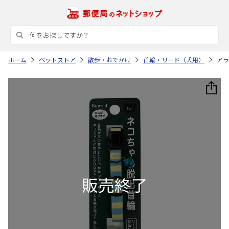
ホーム
ペットストア
散歩・おでかけ
首輪・リード（犬用）
アラ