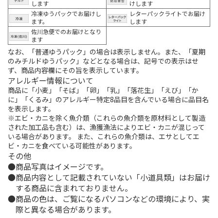
します
けします
冷凍ゆうパックでお届けし
レターパックライトでお届け
ます。
します
佐川急便でのお届けとなり
ます
なお、「普通ゆうパック」の場合は表示しません。また、「夏期
のみチルドゆうパック」などとなる場合は、記号での表示はせ
ず、商品内容欄にその旨を表示しています。
アレルギー情報について
商品に「小麦」「そば」「卵」「乳」「落花生」「えび」「か
に」「くるみ」のアレルギー特定8品目を含んでいる場合に品目名
を表示します。
※エビ・カニを除く魚介類（これらの魚介類を原材料として製造
された加工品も含む）は、漁獲漁法によりエビ・カニが混じって
いる場合があります。 また、これらの魚介類は、エサとしてエ
ビ・カニを食べている可能性があります。
その他
商品写真はイメージです。
商品内容として記載されていない「小道具類」はお届け
する商品に含まれておりません。
商品の色は、ご覧になるパソコンなどの環境により、実
際と異なる場合があります。