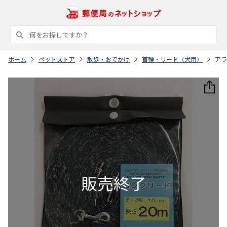
ホーム
ペットストア
散歩・おでかけ
首輪・リード（犬用）
アラ