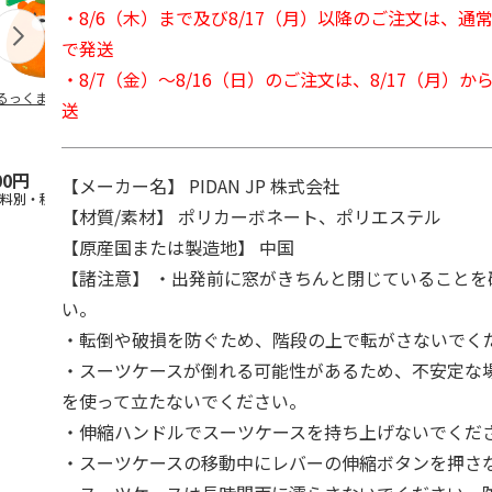
・8/6（木）まで及び8/17（月）以降のご注文は、通
で発送
・8/7（金）～8/16（日）のご注文は、8/17（月）
るっくま みかん
デオトイレ 飛び散
獣医師開発 ニオイ
無添加良品 
送
らない消臭・抗菌サ
をとる砂専用 猫ト
ムデンタルコ
ンド 4L
イレ ナチュラルグ
ぐるぐるボー
レー
…
00円
1,320円
1,550円
470円
【メーカー名】 PIDAN JP 株式会社
送料別・税込)
(送料別・税込)
(送料別・税込)
(送料別・税込
【材質/素材】 ポリカーボネート、ポリエステル
【原産国または製造地】 中国
【諸注意】 ・出発前に窓がきちんと閉じていることを
い。
・転倒や破損を防ぐため、階段の上で転がさないでく
・スーツケースが倒れる可能性があるため、不安定な
を使って立たないでください。
・伸縮ハンドルでスーツケースを持ち上げないでくだ
・スーツケースの移動中にレバーの伸縮ボタンを押さ