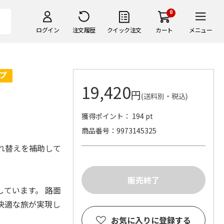
0
ログイン
注文履歴
クイック注文
カート
メニュー
19,420
円
(送料別・税込)
獲得ポイント： 194 pt
商品番号
9973145325
れ替えを補助して
ています。 路面
快適な旅が実現し
お気に入りに登録する