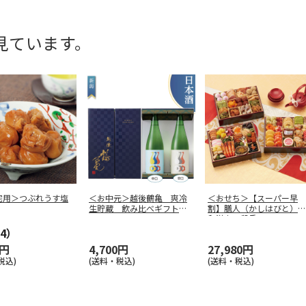
見ています。
宅用＞つぶれうす塩
＜お中元＞越後鶴亀 爽冷
＜おせち＞【スーパー早
生貯蔵 飲み比べギフトセ
割】膳人（かしはびと）
ット
和洋中三段重
4）
0円
4,700円
27,980円
税込)
(送料・税込)
(送料・税込)