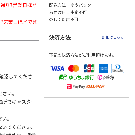
常通り7営業日ほど
配送方法
ゆうパック
お届け日
指定不可
のし
対応不可
から7営業日ほどで発
カムカ
銀のスプーン パウ
ペット線香 虹のか
CIAO 香り立つクラ
ーン
チ 健康に育つ子ね
なた フルーティフ
ンキー ちゅ～る和
決済方法
ン型 S
こ用 まぐろ・かつ
ローラルの香り
えBOX とりささ
…
詳細はこちら
おに
…
120円
590円
380円
下記の決済方法がご利用頂けます。
)
(送料別・税込)
(送料別・税込)
(送料別・税込)
確認してくださ
ださい。
場所でキャスター
さい。
ないでください。