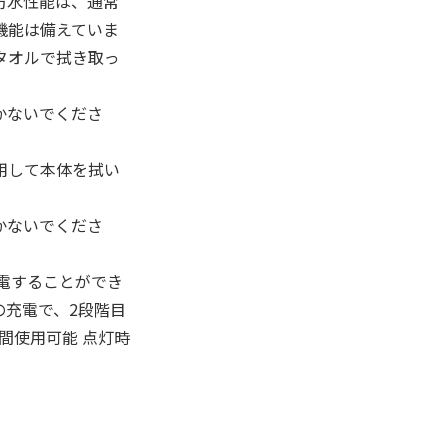
防水性能は、通常
機能は備えていま
タオルで拭き取っ
かないでくださ
用して本体を拭い
かないでくださ
充電することができ
の充電で、2段階目
間使用可能 点灯時