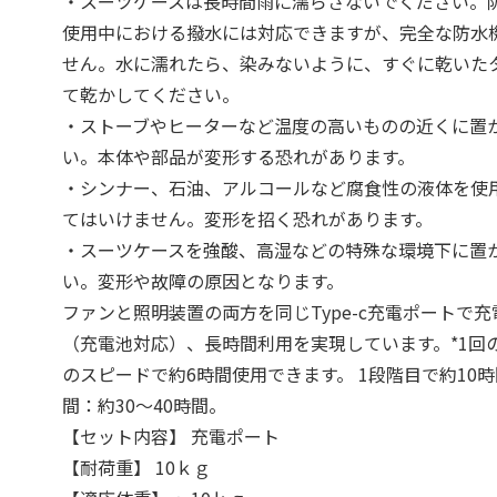
・スーツケースは長時間雨に濡らさないでください。
使用中における撥水には対応できますが、完全な防水
せん。水に濡れたら、染みないように、すぐに乾いた
て乾かしてください。
・ストーブやヒーターなど温度の高いものの近くに置
い。本体や部品が変形する恐れがあります。
・シンナー、石油、アルコールなど腐食性の液体を使
てはいけません。変形を招く恐れがあります。
・スーツケースを強酸、高湿などの特殊な環境下に置
い。変形や故障の原因となります。
ファンと照明装置の両方を同じType-c充電ポートで
（充電池対応）、長時間利用を実現しています。*1回
のスピードで約6時間使用できます。 1段階目で約10時
間：約30～40時間。
【セット内容】 充電ポート
【耐荷重】 10ｋｇ