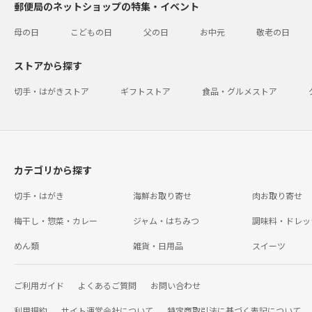
郵便局のネットショップの特集・イベント
母の日
こどもの日
父の日
お中元
敬老の日
ストアから探す
切手・はがきストア
ギフトストア
食品・グルメストア
カテゴリから探す
切手・はがき
海鮮お取り寄せ
肉お取り寄せ
梅干し・惣菜・カレー
ジャム・はちみつ
調味料・ドレッ
めん類
雑貨・日用品
スイーツ
ご利用ガイド
よくあるご質問
お問い合わせ
利用規約
サイト運営会社について
特定商取引法に基づく表記について