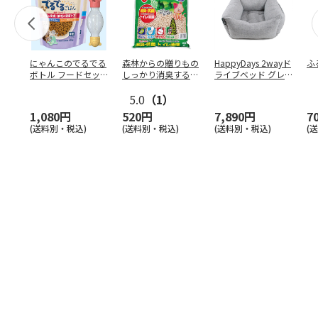
にゃんこのでるでる
森林からの贈りもの
HappyDays 2wayド
ふ
ボトル フードセッ
しっかり消臭するひ
ライブベッド グレ
ト
のきの猫砂 7L
ー
5.0
（1）
1,080円
520円
7,890円
7
(送料別・税込)
(送料別・税込)
(送料別・税込)
(