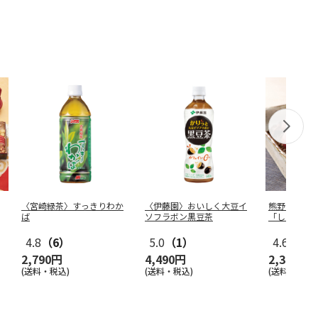
〈宮崎緑茶〉すっきりわか
〈伊藤園〉おいしく大豆イ
熊野ファー
ば
ソフラボン黒豆茶
「しそかつ
4.8
（6）
5.0
（1）
4.6
（5）
2,790円
4,490円
2,300円
(送料・税込)
(送料・税込)
(送料・税込)