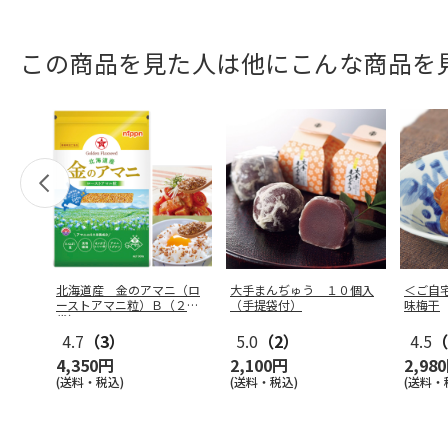
この商品を見た人は他にこんな商品を
北海道産 金のアマニ（ロ
大手まんぢゅう １０個入
＜ご自
ーストアマニ粒）Ｂ（２
（手提袋付）
味梅干
袋）
4.7
（3）
5.0
（2）
4.5
（
4,350円
2,100円
2,98
(送料・税込)
(送料・税込)
(送料・