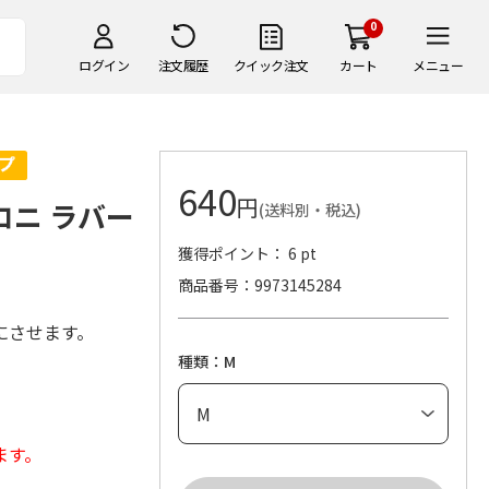
0
ログイン
注文履歴
クイック注文
カート
メニュー
640
円
ロニ ラバー
(送料別・税込)
獲得ポイント： 6 pt
商品番号
9973145284
にさせます。
種類：M
ます。