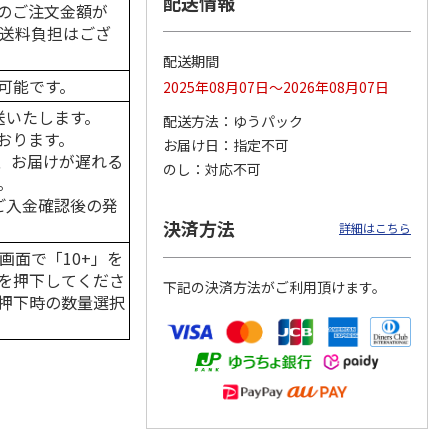
配送情報
のご注文金額が
の送料負担はござ
配送期間
可能です。
2025年08月07日～2026年08月07日
カムカ
銀のスプーン パウ
ペット線香 虹のか
CIAO 香り立つクラ
ーン
チ 健康に育つ子ね
なた フルーティフ
ンキー ちゅ～る和
送いたします。
配送方法
ゆうパック
ン型 S
こ用 まぐろ・かつ
ローラルの香り
えBOX とりささ
…
おります。
おに
…
お届け日
指定不可
、お届けが遅れる
120円
590円
380円
のし
対応不可
。
)
(送料別・税込)
(送料別・税込)
(送料別・税込)
はご入金確認後の発
決済方法
詳細はこちら
画面で「10+」を
を押下してくださ
下記の決済方法がご利用頂けます。
押下時の数量選択