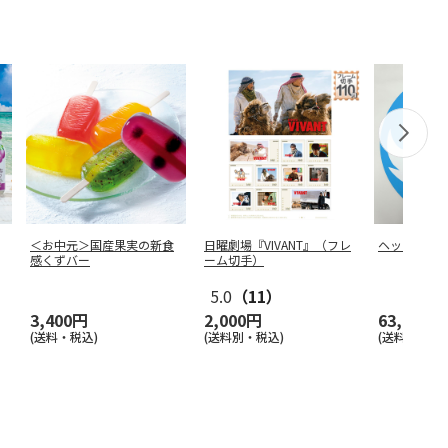
＜お中元＞国産果実の新食
日曜劇場『VIVANT』（フレ
ヘッドマー
感くずバー
ーム切手）
5.0
（11）
3,400円
2,000円
63,000円
(送料・税込)
(送料別・税込)
(送料・税込)