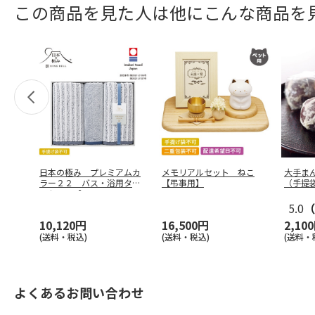
この商品を見た人は他にこんな商品を
日本の極み プレミアムカ
メモリアルセット ねこ
大手ま
ラー２２ バス・浴用タオ
【弔事用】
（手提
ルセット【
…
5.0
（
10,120円
16,500円
2,10
(送料・税込)
(送料・税込)
(送料・
よくあるお問い合わせ