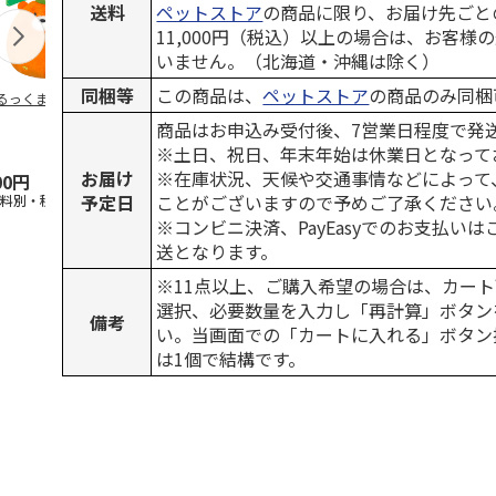
送料
ペットストア
の商品に限り、お届け先ごと
11,000円（税込）以上の場合は、お客様
いません。（北海道・沖縄は除く）
同梱等
この商品は、
ペットストア
の商品のみ同梱
るっくま みかん
デオトイレ 飛び散
獣医師開発 ニオイ
無添加良品 
らない消臭・抗菌サ
をとる砂専用 猫ト
ムデンタルコ
商品はお申込み受付後、7営業日程度で発
ンド 4L
イレ ナチュラルグ
ぐるぐるボー
※土日、祝日、年末年始は休業日となって
レー
…
お届け
※在庫状況、天候や交通事情などによって
00円
1,320円
1,550円
470円
予定日
ことがございますので予めご了承ください
送料別・税込)
(送料別・税込)
(送料別・税込)
(送料別・税込
※コンビニ決済、PayEasyでのお支払い
送となります。
※11点以上、ご購入希望の場合は、カート
選択、必要数量を入力し「再計算」ボタン
備考
い。当画面での「カートに入れる」ボタン
は1個で結構です。