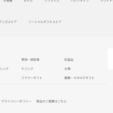
お歳暮
おせち
クリスマス
バレンタイン
ホワイト
グッズストア
ソーシャルギフトストア
果物・野菜等
乳製品
シング
ドリンク
お酒
フラワーギフト
書籍・カタログギフト
プライバシーポリシー
商品のご提案はこちら