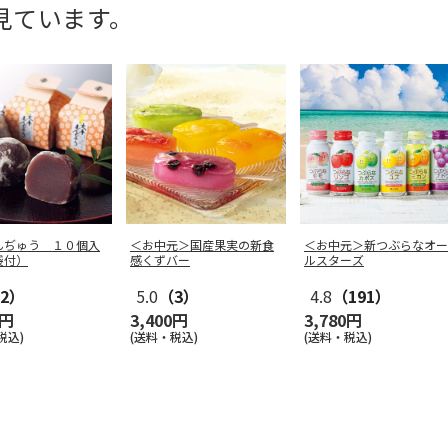
見ています。
んぢゅう １０個入
＜お中元＞国産果実の新食
＜お中元＞新つぶらなオー
袋付）
感くずバー
ルスターズ
2）
5.0
（3）
4.8
（191）
0円
3,400円
3,780円
税込)
(送料・税込)
(送料・税込)