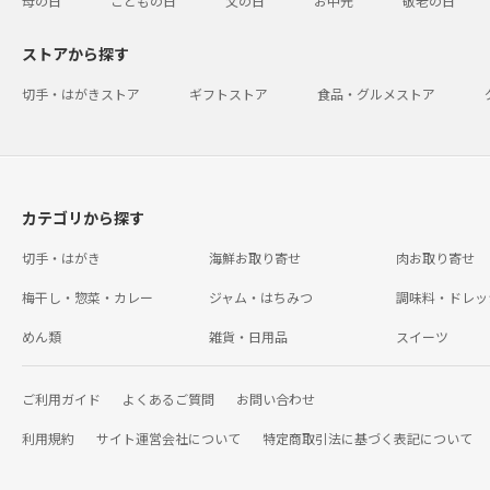
母の日
こどもの日
父の日
お中元
敬老の日
ストアから探す
切手・はがきストア
ギフトストア
食品・グルメストア
カテゴリから探す
切手・はがき
海鮮お取り寄せ
肉お取り寄せ
梅干し・惣菜・カレー
ジャム・はちみつ
調味料・ドレッ
めん類
雑貨・日用品
スイーツ
ご利用ガイド
よくあるご質問
お問い合わせ
利用規約
サイト運営会社について
特定商取引法に基づく表記について