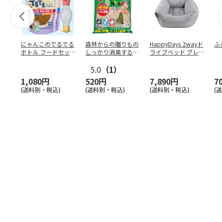
にゃんこのでるでる
森林からの贈りもの
HappyDays 2wayド
ふ
ボトル フードセッ
しっかり消臭するひ
ライブベッド グレ
ト
のきの猫砂 7L
ー
5.0
（1）
1,080円
520円
7,890円
7
(送料別・税込)
(送料別・税込)
(送料別・税込)
(