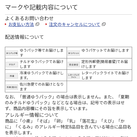
マークや記載内容について
よくあるお問い合わせ
お支払い方法
注文のキャンセルについて
配送情報について
ゆうパック等でお届けしま
ゆうパケットでお届けします
す
チルドゆうパックでお届け
定形外郵便(簡易書留)でお届
します
けします
冷凍ゆうパックでお届けし
レターパックライトでお届け
ます。
します
佐川急便でのお届けとなり
ます
なお、「普通ゆうパック」の場合は表示しません。また、「夏期
のみチルドゆうパック」などとなる場合は、記号での表示はせ
ず、商品内容欄にその旨を表示しています。
アレルギー情報について
商品に「小麦」「そば」「卵」「乳」「落花生」「えび」「か
に」「くるみ」のアレルギー特定8品目を含んでいる場合に品目名
を表示します。