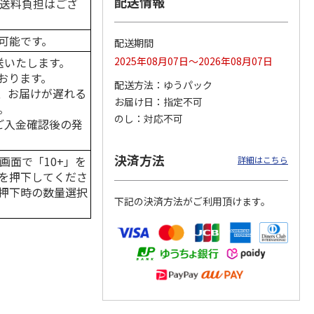
配送情報
の送料負担はござ
可能です。
配送期間
送いたします。
2025年08月07日～2026年08月07日
カムカ
銀のスプーン パウ
ペット線香 虹のか
CIAO 香り立つクラ
ーン
チ 健康に育つ子ね
なた フルーティフ
ンキー ちゅ～る和
おります。
配送方法
ゆうパック
ン型 S
こ用 まぐろ・かつ
ローラルの香り
えBOX とりささ
…
、お届けが遅れる
おに
…
お届け日
指定不可
。
120円
590円
380円
のし
対応不可
はご入金確認後の発
)
(送料別・税込)
(送料別・税込)
(送料別・税込)
決済方法
画面で「10+」を
詳細はこちら
を押下してくださ
押下時の数量選択
下記の決済方法がご利用頂けます。