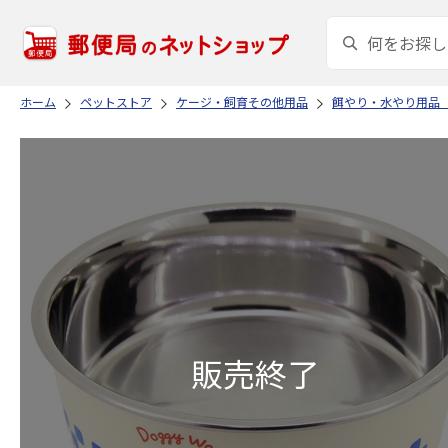
ホーム
ペットストア
ケージ・飼育その他用品
餌やり・水やり用品