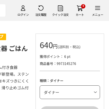
0
ログイン
注文履歴
クイック注文
カート
メニュー
640
円
器 ごはん
(送料別・税込)
獲得ポイント： 6 pt
商品番号
9973145276
ム付き食器
が新登場。ステン
はキズつきにくく
種類：ダイナー
。滑り止めゴム付