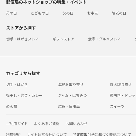
郵便局のネットショップの特集・イベント
母の日
こどもの日
父の日
お中元
敬老の日
ストアから探す
切手・はがきストア
ギフトストア
食品・グルメストア
カテゴリから探す
切手・はがき
海鮮お取り寄せ
肉お取り寄せ
梅干し・惣菜・カレー
ジャム・はちみつ
調味料・ドレッ
めん類
雑貨・日用品
スイーツ
ご利用ガイド
よくあるご質問
お問い合わせ
利用規約
サイト運営会社について
特定商取引法に基づく表記について