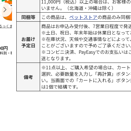
11,000円（税込）以上の場合は、お客様
いません。（北海道・沖縄は除く）
同梱等
この商品は、
ペットストア
の商品のみ同梱
商品はお申込み受付後、7営業日程度で発
るっくま みかん
デオトイレ 飛び散
獣医師開発 ニオイ
無添加良品 
らない消臭・抗菌サ
をとる砂専用 猫ト
ムデンタルコ
※土日、祝日、年末年始は休業日となって
ンド 4L
イレ ナチュラルグ
ぐるぐるボー
お届け
※在庫状況、天候や交通事情などによって
レー
…
予定日
ことがございますので予めご了承ください
00円
1,320円
1,550円
470円
※コンビニ決済、PayEasyでのお支払い
送料別・税込)
(送料別・税込)
(送料別・税込)
(送料別・税込
送となります。
※11点以上、ご購入希望の場合は、カート
選択、必要数量を入力し「再計算」ボタン
備考
い。当画面での「カートに入れる」ボタン
は1個で結構です。