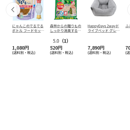
にゃんこのでるでる
森林からの贈りもの
HappyDays 2wayド
ふ
ボトル フードセッ
しっかり消臭するひ
ライブベッド グレ
ト
のきの猫砂 7L
ー
5.0
（1）
1,080円
520円
7,890円
7
(送料別・税込)
(送料別・税込)
(送料別・税込)
(