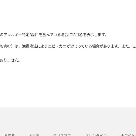
のアレルギー特定8品目を含んでいる場合に品目名を表示します。
も含む）は、漁獲漁法によりエビ・カニが混じっている場合があります。また、こ
おりません。
お歳暮
おせち
クリスマス
バレンタイン
ホワイト