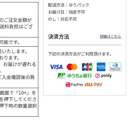
配送方法
ゆうパック
お届け日
指定不可
のし
対応不可
のご注文金額が
の送料負担はござ
カムカ
銀のスプーン パウ
ペット線香 虹のか
CIAO 香り立つクラ
ーン
チ 健康に育つ子ね
なた フルーティフ
ンキー ちゅ～る和
決済方法
ン型 S
こ用 まぐろ・かつ
ローラルの香り
えBOX とりささ
…
詳細はこちら
おに
…
可能です。
120円
590円
380円
送いたします。
下記の決済方法がご利用頂けます。
)
(送料別・税込)
(送料別・税込)
(送料別・税込)
おります。
、お届けが遅れる
。
はご入金確認後の発
画面で「10+」を
を押下してくださ
押下時の数量選択