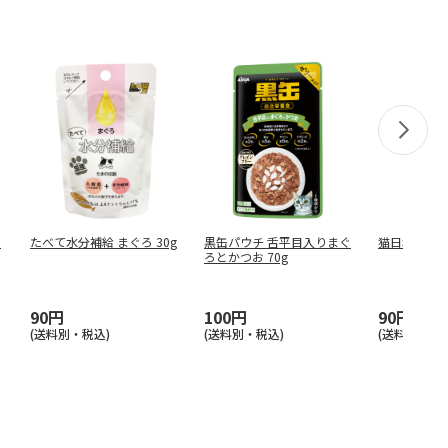
ィ
たべて水分補給 まぐろ 30g
黒缶パウチ 舌平目入りまぐ
猫日和 チキン
ろとかつお 70g
90円
100円
90円
(送料別・税込)
(送料別・税込)
(送料別・税込