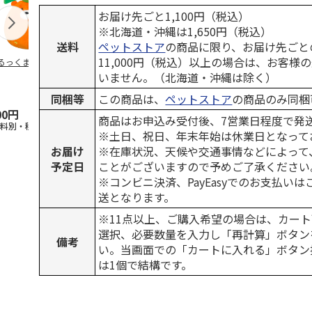
お届け先ごと1,100円（税込）
※北海道・沖縄は1,650円（税込）
送料
ペットストア
の商品に限り、お届け先ごと
11,000円（税込）以上の場合は、お客様
るっくま みかん
デオトイレ 飛び散
獣医師開発 ニオイ
無添加良品 
らない消臭・抗菌サ
をとる砂専用 猫ト
ムデンタルコ
いません。（北海道・沖縄は除く）
ンド 4L
イレ ナチュラルグ
ぐるぐるボー
レー
…
同梱等
この商品は、
ペットストア
の商品のみ同梱
00円
1,320円
1,550円
470円
商品はお申込み受付後、7営業日程度で発
送料別・税込)
(送料別・税込)
(送料別・税込)
(送料別・税込
※土日、祝日、年末年始は休業日となって
お届け
※在庫状況、天候や交通事情などによって
予定日
ことがございますので予めご了承ください
※コンビニ決済、PayEasyでのお支払い
送となります。
※11点以上、ご購入希望の場合は、カート
選択、必要数量を入力し「再計算」ボタン
備考
い。当画面での「カートに入れる」ボタン
は1個で結構です。