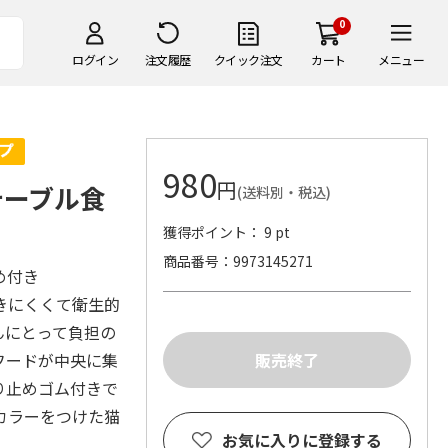
0
ログイン
注文履歴
クイック注文
カート
メニュー
980
円
テーブル食
(送料別・税込)
獲得ポイント： 9 pt
商品番号
9973145271
め付き
きにくくて衛生的
んにとって負担の
フードが中央に集
り止めゴム付きで
カラーをつけた猫
お気に入りに登録する