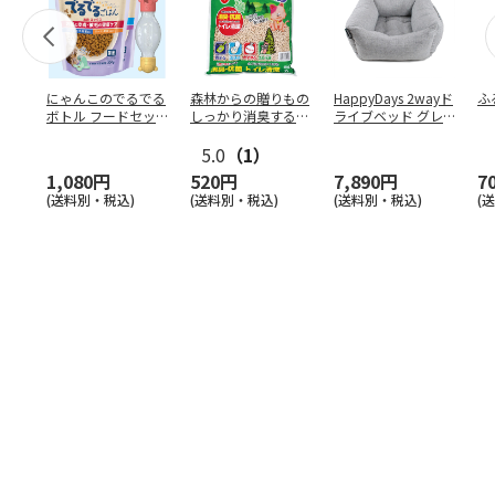
にゃんこのでるでる
森林からの贈りもの
HappyDays 2wayド
ふ
ボトル フードセッ
しっかり消臭するひ
ライブベッド グレ
ト
のきの猫砂 7L
ー
5.0
（1）
1,080円
520円
7,890円
7
(送料別・税込)
(送料別・税込)
(送料別・税込)
(