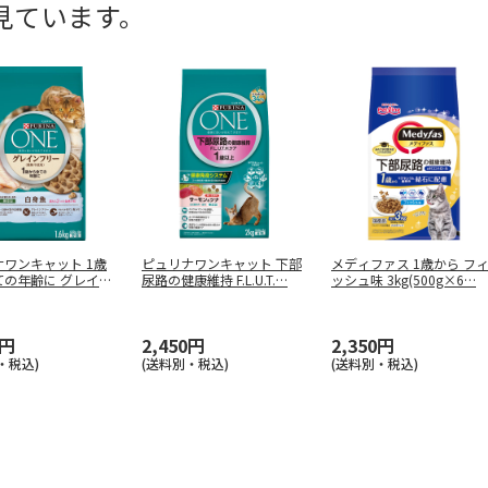
見ています。
ワンキャット 1歳
ピュリナワンキャット 下部
メディファス 1歳から フ
ての年齢に グレイン
尿路の健康維持 F.L.U.T.
…
ッシュ味 3kg(500g×6
…
…
0円
2,450円
2,350円
・税込)
(送料別・税込)
(送料別・税込)