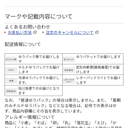
マークや記載内容について
よくあるお問い合わせ
お支払い方法
注文のキャンセルについて
配送情報について
ゆうパック等でお届けしま
ゆうパケットでお届けします
す
チルドゆうパックでお届け
定形外郵便(簡易書留)でお届
します
けします
冷凍ゆうパックでお届けし
レターパックライトでお届け
ます。
します
佐川急便でのお届けとなり
ます
なお、「普通ゆうパック」の場合は表示しません。また、「夏期
のみチルドゆうパック」などとなる場合は、記号での表示はせ
ず、商品内容欄にその旨を表示しています。
アレルギー情報について
商品に「小麦」「そば」「卵」「乳」「落花生」「えび」「か
に」「くるみ」のアレルギー特定8品目を含んでいる場合に品目名