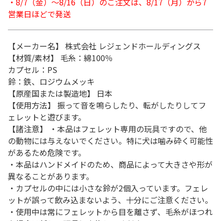
・8/7（金）～8/16（日）のご注文は、8/17（月）から7
営業日ほどで発送
【メーカー名】 株式会社 レジェンドホールディングス
【材質/素材】 毛糸：綿100％
カプセル：PS
鈴：鉄、ロジウムメッキ
【原産国または製造地】 日本
【使用方法】 振って音を鳴らしたり、転がしたりしてフ
ェレットと遊びます。
【諸注意】 ・本品はフェレット専用の玩具ですので、他
の動物には与えないでください。特に犬は噛み砕く可能性
があるため危険です。
・本品はハンドメイドのため、商品によって大きさや形が
異なることがあります。
・カプセルの中には小さな鈴が2個入っています。フェレ
ットが誤って飲み込まないよう、十分にご注意ください。
・使用中は常にフェレットから目を離さず、毛糸がほつれ