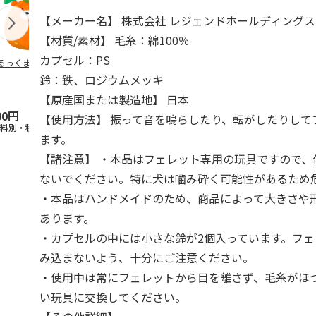
【メーカー名】 株式会社 レジェンドホールディングス
【材質/素材】 毛糸：綿100％
カプセル：PS
るっくま みかん
デオトイレ 飛び散
獣医師開発 ニオイ
無添加良品 
らない消臭・抗菌サ
をとる砂専用 猫ト
ムデンタルコ
鈴：鉄、ロジウムメッキ
ンド 4L
イレ ナチュラルグ
ぐるぐるボー
レー
…
【原産国または製造地】 日本
00円
1,320円
1,550円
470円
【使用方法】 振って音を鳴らしたり、転がしたりして
送料別・税込)
(送料別・税込)
(送料別・税込)
(送料別・税込
ます。
【諸注意】 ・本品はフェレット専用の玩具ですので、
ないでください。特に犬は噛み砕く可能性があるため
・本品はハンドメイドのため、商品によって大きさや
あります。
・カプセルの中には小さな鈴が2個入っています。フ
み込まないよう、十分にご注意ください。
・使用中は常にフェレットから目を離さず、毛糸がほ
い玩具に交換してください。