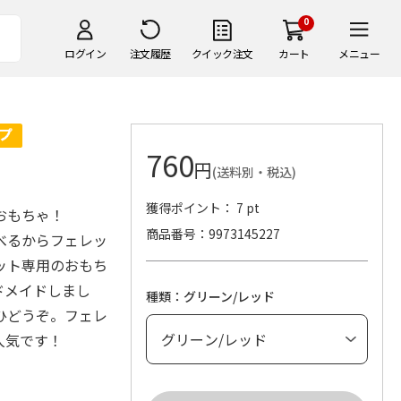
0
ログイン
注文履歴
クイック注文
カート
メニュー
760
円
(送料別・税込)
獲得ポイント： 7 pt
おもちゃ！
商品番号
9973145227
べるからフェレッ
ット専用のおもち
ドメイドしまし
種類：グリーン/レッド
ひどうぞ。フェレ
人気です！