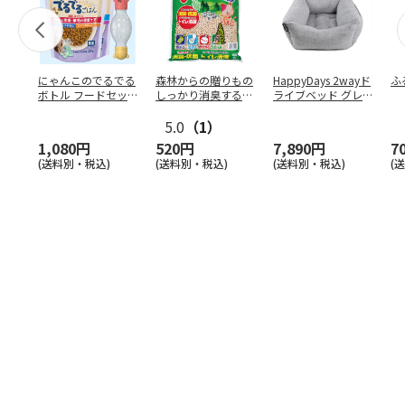
にゃんこのでるでる
森林からの贈りもの
HappyDays 2wayド
ふ
ボトル フードセッ
しっかり消臭するひ
ライブベッド グレ
ト
のきの猫砂 7L
ー
5.0
（1）
1,080円
520円
7,890円
7
(送料別・税込)
(送料別・税込)
(送料別・税込)
(