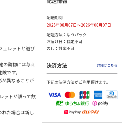
配送情報
配送期間
2025年08月07日～2026年08月07日
カムカ
銀のスプーン パウ
ペット線香 虹のか
CIAO 香り立つクラ
ーン
チ 健康に育つ子ね
なた フルーティフ
ンキー ちゅ～る和
配送方法
ゆうパック
ン型 S
こ用 まぐろ・かつ
ローラルの香り
えBOX とりささ
…
おに
…
お届け日
指定不可
120円
590円
380円
フェレットと遊び
のし
対応不可
)
(送料別・税込)
(送料別・税込)
(送料別・税込)
他の動物には与え
決済方法
詳細はこちら
危険です。
形が異なることが
下記の決済方法がご利用頂けます。
ェレットが誤って飲
つれた場合は新し