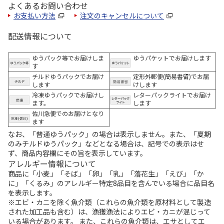
よくあるお問い合わせ
お支払い方法
注文のキャンセルについて
配送情報について
ゆうパック等でお届けしま
ゆうパケットでお届けします
す
チルドゆうパックでお届け
定形外郵便(簡易書留)でお届
します
けします
冷凍ゆうパックでお届けし
レターパックライトでお届け
ます。
します
佐川急便でのお届けとなり
ます
なお、「普通ゆうパック」の場合は表示しません。また、「夏期
のみチルドゆうパック」などとなる場合は、記号での表示はせ
ず、商品内容欄にその旨を表示しています。
アレルギー情報について
商品に「小麦」「そば」「卵」「乳」「落花生」「えび」「か
に」「くるみ」のアレルギー特定8品目を含んでいる場合に品目名
を表示します。
※エビ・カニを除く魚介類（これらの魚介類を原材料として製造
された加工品も含む）は、漁獲漁法によりエビ・カニが混じって
いる場合があります。 また、これらの魚介類は、エサとしてエ