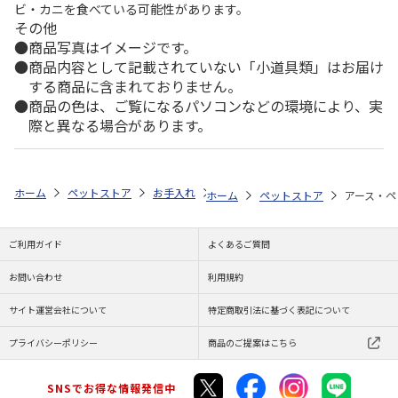
ビ・カニを食べている可能性があります。
その他
商品写真はイメージです。
商品内容として記載されていない「小道具類」はお届け
する商品に含まれておりません。
商品の色は、ご覧になるパソコンなどの環境により、実
際と異なる場合があります。
ホーム
ペットストア
お手入れ
虫よけ（猫用）
アース・ペット ア
ホーム
ペットストア
アース・ペ
ご利用ガイド
よくあるご質問
お問い合わせ
利用規約
サイト運営会社について
特定商取引法に基づく表記について
プライバシーポリシー
商品のご提案はこちら
SNSでお得な情報発信中