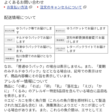
よくあるお問い合わせ
お支払い方法
注文のキャンセルについて
配送情報について
ゆうパック等でお届けしま
ゆうパケットでお届けします
す
チルドゆうパックでお届け
定形外郵便(簡易書留)でお届
します
けします
冷凍ゆうパックでお届けし
レターパックライトでお届け
ます。
します
佐川急便でのお届けとなり
ます
なお、「普通ゆうパック」の場合は表示しません。また、「夏期
のみチルドゆうパック」などとなる場合は、記号での表示はせ
ず、商品内容欄にその旨を表示しています。
アレルギー情報について
商品に「小麦」「そば」「卵」「乳」「落花生」「えび」「か
に」「くるみ」のアレルギー特定8品目を含んでいる場合に品目名
を表示します。
※エビ・カニを除く魚介類（これらの魚介類を原材料として製造
された加工品も含む）は、漁獲漁法によりエビ・カニが混じって
いる場合があります。 また、これらの魚介類は、エサとしてエ