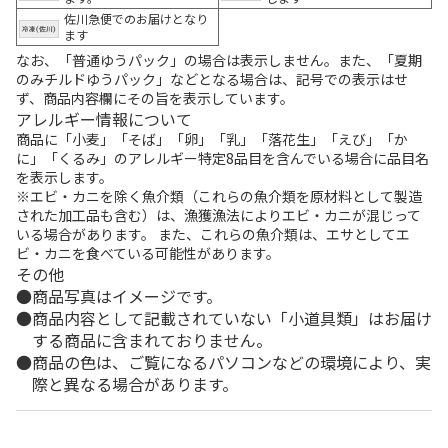
佐川急便でのお届けとなり
ます
なお、「普通ゆうパック」の場合は表示しません。また、「夏期
のみチルドゆうパック」などとなる場合は、記号での表示はせ
ず、商品内容欄にその旨を表示しています。
アレルギー情報について
商品に「小麦」「そば」「卵」「乳」「落花生」「えび」「か
に」「くるみ」のアレルギー特定8品目を含んでいる場合に品目名
を表示します。
※エビ・カニを除く魚介類（これらの魚介類を原材料として製造
された加工品も含む）は、漁獲漁法によりエビ・カニが混じって
いる場合があります。 また、これらの魚介類は、エサとしてエ
ビ・カニを食べている可能性があります。
その他
商品写真はイメージです。
商品内容として記載されていない「小道具類」はお届け
する商品に含まれておりません。
商品の色は、ご覧になるパソコンなどの環境により、実
際と異なる場合があります。