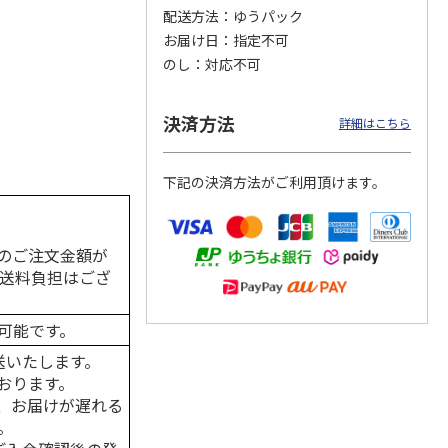
配送方法
ゆうパック
お届け日
指定不可
のし
対応不可
カムカ
銀のスプーン パウ
ペット線香 虹のか
CIAO 香り立つクラ
ーン
チ 健康に育つ子ね
なた フルーティフ
ンキー ちゅ～る和
決済方法
ン型 S
こ用 まぐろ・かつ
ローラルの香り
えBOX とりささ
…
詳細はこちら
おに
…
120円
590円
380円
下記の決済方法がご利用頂けます。
)
(送料別・税込)
(送料別・税込)
(送料別・税込)
のご注文金額が
の送料負担はござ
可能です。
送いたします。
おります。
、お届けが遅れる
。