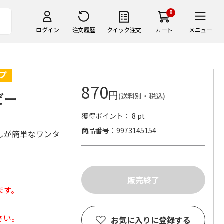
0
ログイン
注文履歴
クイック注文
カート
メニュー
870
円
ビー
(送料別・税込)
獲得ポイント： 8 pt
商品番号
9973145154
しが簡単なワンタ
ます。
さい。
お気に入りに登録する