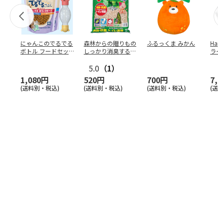
にゃんこのでるでる
森林からの贈りもの
ふるっくま みかん
Ha
ボトル フードセッ
しっかり消臭するひ
ラ
ト
のきの猫砂 7L
ー
5.0
（1）
1,080円
520円
700円
7
(送料別・税込)
(送料別・税込)
(送料別・税込)
(