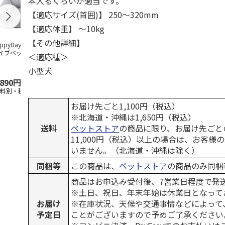
本入るくらいが適当です。
【適応サイズ(首囲)】 250～320mm
【適応体重】 ～10kg
【その他詳細】
ppyDays 2wayド
獣医師開発 ニオイ
デオトイレ 飛び散
無添加良品 
イブベッド グレ
をとる砂専用 猫ト
らない消臭・抗菌サ
ムデンタルコ
＜適応種＞
イレ ナチュラルグ
ンド 4L
ぐるぐるボー
レー
…
小型犬
,890円
1,550円
1,320円
470円
送料別・税込)
(送料別・税込)
(送料別・税込)
(送料別・税込
お届け先ごと1,100円（税込）
※北海道・沖縄は1,650円（税込）
送料
ペットストア
の商品に限り、お届け先ごと
11,000円（税込）以上の場合は、お客様
いません。（北海道・沖縄は除く）
同梱等
この商品は、
ペットストア
の商品のみ同梱
商品はお申込み受付後、7営業日程度で発
※土日、祝日、年末年始は休業日となって
お届け
※在庫状況、天候や交通事情などによって
予定日
ことがございますので予めご了承ください