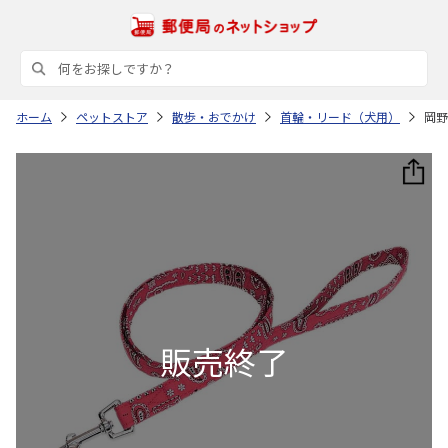
ホーム
ペットストア
散歩・おでかけ
首輪・リード（犬用）
岡野