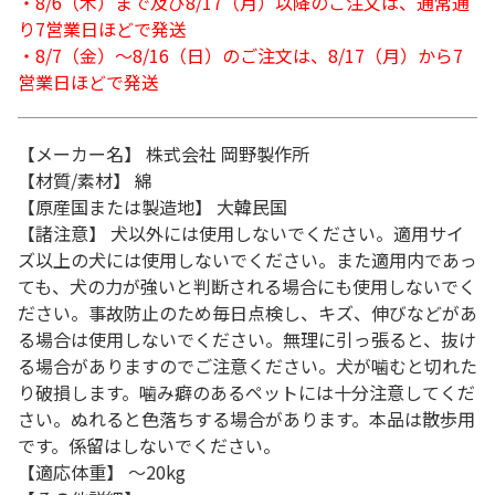
・8/6（木）まで及び8/17（月）以降のご注文は、通常通
り7営業日ほどで発送
・8/7（金）～8/16（日）のご注文は、8/17（月）から7
営業日ほどで発送
【メーカー名】 株式会社 岡野製作所
【材質/素材】 綿
【原産国または製造地】 大韓民国
【諸注意】 犬以外には使用しないでください。適用サイ
ズ以上の犬には使用しないでください。また適用内であっ
ても、犬の力が強いと判断される場合にも使用しないでく
ださい。事故防止のため毎日点検し、キズ、伸びなどがあ
る場合は使用しないでください。無理に引っ張ると、抜け
る場合がありますのでご注意ください。犬が噛むと切れた
り破損します。噛み癖のあるペットには十分注意してくだ
さい。ぬれると色落ちする場合があります。本品は散歩用
です。係留はしないでください。
【適応体重】 ～20kg