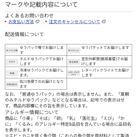
マークや記載内容について
よくあるお問い合わせ
お支払い方法
注文のキャンセルについて
配送情報について
ゆうパック等でお届けしま
ゆうパケットでお届けします
す
チルドゆうパックでお届け
定形外郵便(簡易書留)でお届
します
けします
冷凍ゆうパックでお届けし
レターパックライトでお届け
ます。
します
佐川急便でのお届けとなり
ます
なお、「普通ゆうパック」の場合は表示しません。また、「夏期
のみチルドゆうパック」などとなる場合は、記号での表示はせ
ず、商品内容欄にその旨を表示しています。
アレルギー情報について
商品に「小麦」「そば」「卵」「乳」「落花生」「えび」「か
に」「くるみ」のアレルギー特定8品目を含んでいる場合に品目名
を表示します。
※エビ・カニを除く魚介類（これらの魚介類を原材料として製造