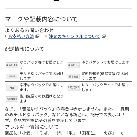
マークや記載内容について
よくあるお問い合わせ
お支払い方法
注文のキャンセルについて
配送情報について
ゆうパック等でお届けしま
ゆうパケットでお届けします
す
チルドゆうパックでお届け
定形外郵便(簡易書留)でお届
します
けします
冷凍ゆうパックでお届けし
レターパックライトでお届け
ます。
します
佐川急便でのお届けとなり
ます
なお、「普通ゆうパック」の場合は表示しません。また、「夏期
のみチルドゆうパック」などとなる場合は、記号での表示はせ
ず、商品内容欄にその旨を表示しています。
アレルギー情報について
商品に「小麦」「そば」「卵」「乳」「落花生」「えび」「か