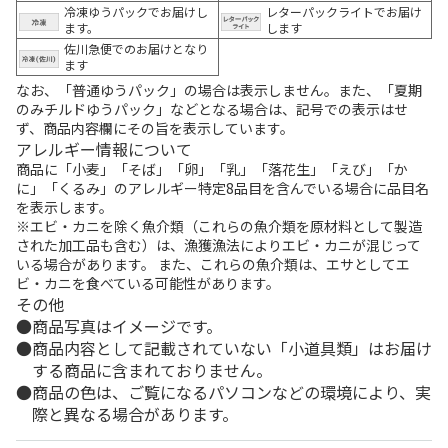
冷凍ゆうパックでお届けし
レターパックライトでお届け
ます。
します
佐川急便でのお届けとなり
ます
なお、「普通ゆうパック」の場合は表示しません。また、「夏期
のみチルドゆうパック」などとなる場合は、記号での表示はせ
ず、商品内容欄にその旨を表示しています。
アレルギー情報について
商品に「小麦」「そば」「卵」「乳」「落花生」「えび」「か
に」「くるみ」のアレルギー特定8品目を含んでいる場合に品目名
を表示します。
※エビ・カニを除く魚介類（これらの魚介類を原材料として製造
された加工品も含む）は、漁獲漁法によりエビ・カニが混じって
いる場合があります。 また、これらの魚介類は、エサとしてエ
ビ・カニを食べている可能性があります。
その他
商品写真はイメージです。
商品内容として記載されていない「小道具類」はお届け
する商品に含まれておりません。
商品の色は、ご覧になるパソコンなどの環境により、実
際と異なる場合があります。