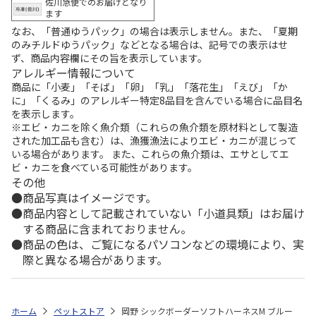
佐川急便でのお届けとなり
ます
なお、「普通ゆうパック」の場合は表示しません。また、「夏期
のみチルドゆうパック」などとなる場合は、記号での表示はせ
ず、商品内容欄にその旨を表示しています。
アレルギー情報について
商品に「小麦」「そば」「卵」「乳」「落花生」「えび」「か
に」「くるみ」のアレルギー特定8品目を含んでいる場合に品目名
を表示します。
※エビ・カニを除く魚介類（これらの魚介類を原材料として製造
された加工品も含む）は、漁獲漁法によりエビ・カニが混じって
いる場合があります。 また、これらの魚介類は、エサとしてエ
ビ・カニを食べている可能性があります。
その他
商品写真はイメージです。
商品内容として記載されていない「小道具類」はお届け
する商品に含まれておりません。
商品の色は、ご覧になるパソコンなどの環境により、実
際と異なる場合があります。
ホーム
ペットストア
岡野 シックボーダーソフトハーネスM ブルー