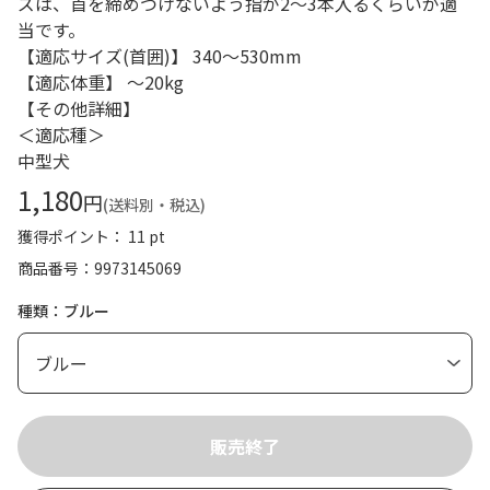
ズは、首を締めつけないよう指が2～3本入るくらいが適
当です。
【適応サイズ(首囲)】 340～530mm
【適応体重】 ～20kg
【その他詳細】
＜適応種＞
中型犬
1,180
円
(送料別・税込)
獲得ポイント： 11 pt
商品番号
9973145069
種類：ブルー