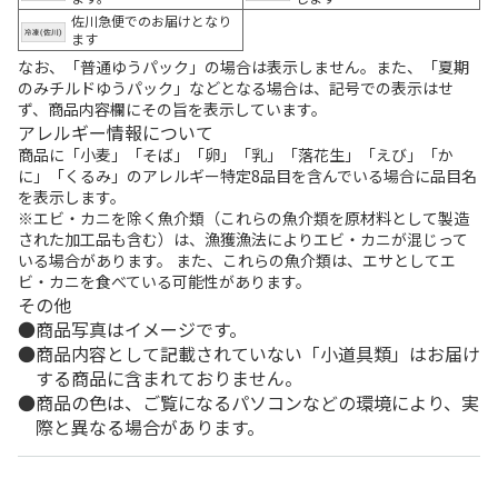
佐川急便でのお届けとなり
ます
なお、「普通ゆうパック」の場合は表示しません。また、「夏期
のみチルドゆうパック」などとなる場合は、記号での表示はせ
ず、商品内容欄にその旨を表示しています。
アレルギー情報について
商品に「小麦」「そば」「卵」「乳」「落花生」「えび」「か
に」「くるみ」のアレルギー特定8品目を含んでいる場合に品目名
を表示します。
※エビ・カニを除く魚介類（これらの魚介類を原材料として製造
された加工品も含む）は、漁獲漁法によりエビ・カニが混じって
いる場合があります。 また、これらの魚介類は、エサとしてエ
ビ・カニを食べている可能性があります。
その他
商品写真はイメージです。
商品内容として記載されていない「小道具類」はお届け
する商品に含まれておりません。
商品の色は、ご覧になるパソコンなどの環境により、実
際と異なる場合があります。