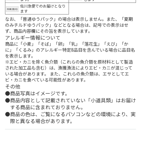
佐川急便でのお届けとなり
ます
なお、「普通ゆうパック」の場合は表示しません。また、「夏期
のみチルドゆうパック」などとなる場合は、記号での表示はせ
ず、商品内容欄にその旨を表示しています。
アレルギー情報について
商品に「小麦」「そば」「卵」「乳」「落花生」「えび」「か
に」「くるみ」のアレルギー特定8品目を含んでいる場合に品目名
を表示します。
※エビ・カニを除く魚介類（これらの魚介類を原材料として製造
された加工品も含む）は、漁獲漁法によりエビ・カニが混じって
いる場合があります。 また、これらの魚介類は、エサとしてエ
ビ・カニを食べている可能性があります。
その他
商品写真はイメージです。
商品内容として記載されていない「小道具類」はお届け
する商品に含まれておりません。
商品の色は、ご覧になるパソコンなどの環境により、実
際と異なる場合があります。