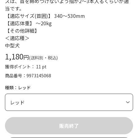
ズは、首を締めつけないよう指が2～3本入るくらいが適
当です。
【適応サイズ(首囲)】 340～530mm
【適応体重】 ～20kg
【その他詳細】
＜適応種＞
中型犬
1,180
円
(送料別・税込)
獲得ポイント： 11 pt
商品番号
9973145068
種類：レッド