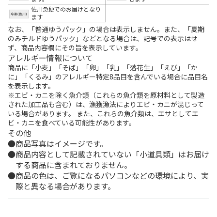
佐川急便でのお届けとなり
ます
なお、「普通ゆうパック」の場合は表示しません。また、「夏期
のみチルドゆうパック」などとなる場合は、記号での表示はせ
ず、商品内容欄にその旨を表示しています。
アレルギー情報について
商品に「小麦」「そば」「卵」「乳」「落花生」「えび」「か
に」「くるみ」のアレルギー特定8品目を含んでいる場合に品目名
を表示します。
※エビ・カニを除く魚介類（これらの魚介類を原材料として製造
された加工品も含む）は、漁獲漁法によりエビ・カニが混じって
いる場合があります。 また、これらの魚介類は、エサとしてエ
ビ・カニを食べている可能性があります。
その他
商品写真はイメージです。
商品内容として記載されていない「小道具類」はお届け
する商品に含まれておりません。
商品の色は、ご覧になるパソコンなどの環境により、実
際と異なる場合があります。