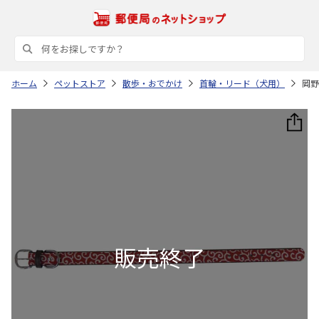
ホーム
ペットストア
散歩・おでかけ
首輪・リード（犬用）
岡野