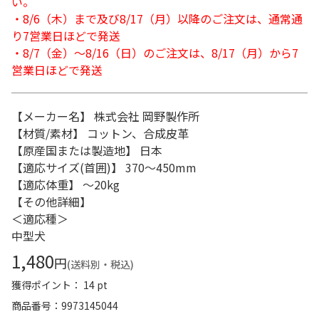
い。
・8/6（木）まで及び8/17（月）以降のご注文は、通常通
り7営業日ほどで発送
・8/7（金）～8/16（日）のご注文は、8/17（月）から7
営業日ほどで発送
【メーカー名】 株式会社 岡野製作所
【材質/素材】 コットン、合成皮革
【原産国または製造地】 日本
【適応サイズ(首囲)】 370～450mm
【適応体重】 ～20kg
【その他詳細】
＜適応種＞
中型犬
1,480
円
(送料別・税込)
獲得ポイント： 14 pt
商品番号
9973145044