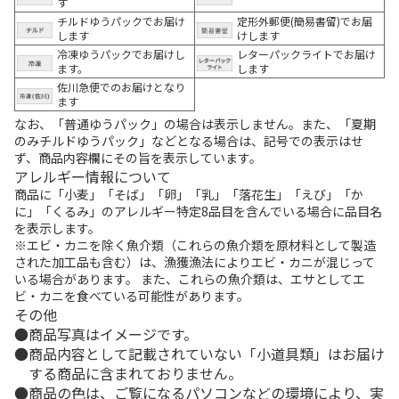
す
チルドゆうパックでお届け
定形外郵便(簡易書留)でお届
します
けします
冷凍ゆうパックでお届けし
レターパックライトでお届け
ます。
します
佐川急便でのお届けとなり
ます
なお、「普通ゆうパック」の場合は表示しません。また、「夏期
のみチルドゆうパック」などとなる場合は、記号での表示はせ
ず、商品内容欄にその旨を表示しています。
アレルギー情報について
商品に「小麦」「そば」「卵」「乳」「落花生」「えび」「か
に」「くるみ」のアレルギー特定8品目を含んでいる場合に品目名
を表示します。
※エビ・カニを除く魚介類（これらの魚介類を原材料として製造
された加工品も含む）は、漁獲漁法によりエビ・カニが混じって
いる場合があります。 また、これらの魚介類は、エサとしてエ
ビ・カニを食べている可能性があります。
その他
商品写真はイメージです。
商品内容として記載されていない「小道具類」はお届け
する商品に含まれておりません。
商品の色は、ご覧になるパソコンなどの環境により、実