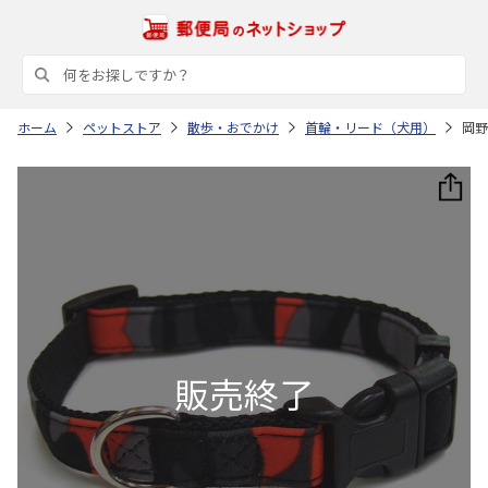
ホーム
ペットストア
散歩・おでかけ
首輪・リード（犬用）
岡野