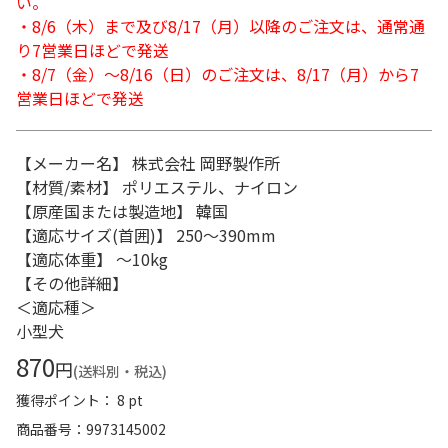
い。
・8/6（木）まで及び8/17（月）以降のご注文は、通常通
り7営業日ほどで発送
・8/7（金）～8/16（日）のご注文は、8/17（月）から7
営業日ほどで発送
【メーカー名】 株式会社 岡野製作所
【材質/素材】 ポリエステル、ナイロン
【原産国または製造地】 韓国
【適応サイズ(首囲)】 250～390mm
【適応体重】 ～10kg
【その他詳細】
＜適応種＞
小型犬
870
円
(送料別・税込)
獲得ポイント： 8 pt
商品番号
9973145002