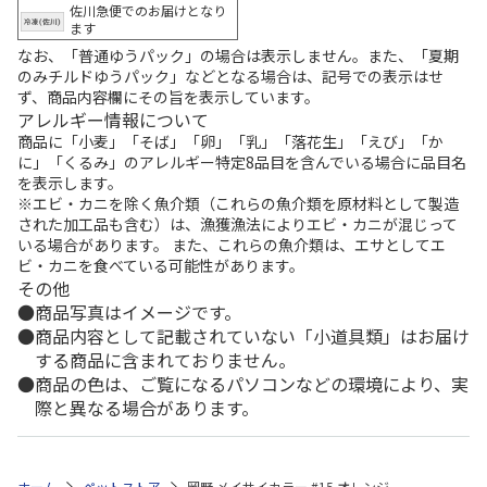
佐川急便でのお届けとなり
ます
なお、「普通ゆうパック」の場合は表示しません。また、「夏期
のみチルドゆうパック」などとなる場合は、記号での表示はせ
ず、商品内容欄にその旨を表示しています。
アレルギー情報について
商品に「小麦」「そば」「卵」「乳」「落花生」「えび」「か
に」「くるみ」のアレルギー特定8品目を含んでいる場合に品目名
を表示します。
※エビ・カニを除く魚介類（これらの魚介類を原材料として製造
された加工品も含む）は、漁獲漁法によりエビ・カニが混じって
いる場合があります。 また、これらの魚介類は、エサとしてエ
ビ・カニを食べている可能性があります。
その他
商品写真はイメージです。
商品内容として記載されていない「小道具類」はお届け
する商品に含まれておりません。
商品の色は、ご覧になるパソコンなどの環境により、実
際と異なる場合があります。
ホーム
ペットストア
岡野 メイサイカラー #15 オレンジ