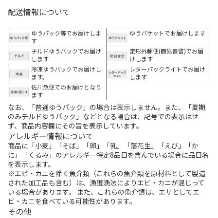
配送情報について
ゆうパック等でお届けしま
ゆうパケットでお届けします
す
チルドゆうパックでお届け
定形外郵便(簡易書留)でお届
します
けします
冷凍ゆうパックでお届けし
レターパックライトでお届け
ます。
します
佐川急便でのお届けとなり
ます
なお、「普通ゆうパック」の場合は表示しません。また、「夏期
のみチルドゆうパック」などとなる場合は、記号での表示はせ
ず、商品内容欄にその旨を表示しています。
アレルギー情報について
商品に「小麦」「そば」「卵」「乳」「落花生」「えび」「か
に」「くるみ」のアレルギー特定8品目を含んでいる場合に品目名
を表示します。
※エビ・カニを除く魚介類（これらの魚介類を原材料として製造
された加工品も含む）は、漁獲漁法によりエビ・カニが混じって
いる場合があります。 また、これらの魚介類は、エサとしてエ
ビ・カニを食べている可能性があります。
その他