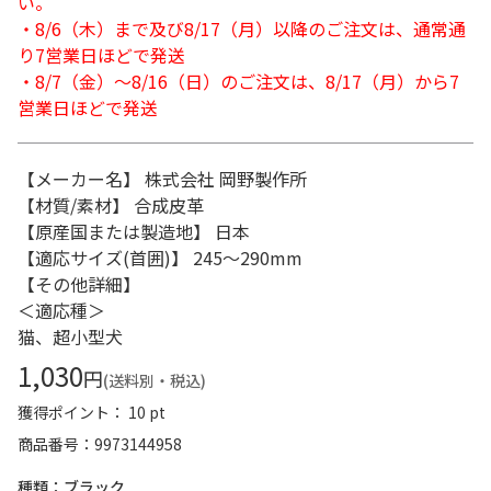
い。
・8/6（木）まで及び8/17（月）以降のご注文は、通常通
り7営業日ほどで発送
・8/7（金）～8/16（日）のご注文は、8/17（月）から7
営業日ほどで発送
【メーカー名】 株式会社 岡野製作所
【材質/素材】 合成皮革
【原産国または製造地】 日本
【適応サイズ(首囲)】 245～290mm
【その他詳細】
＜適応種＞
猫、超小型犬
1,030
円
(送料別・税込)
獲得ポイント： 10 pt
商品番号
9973144958
種類：ブラック