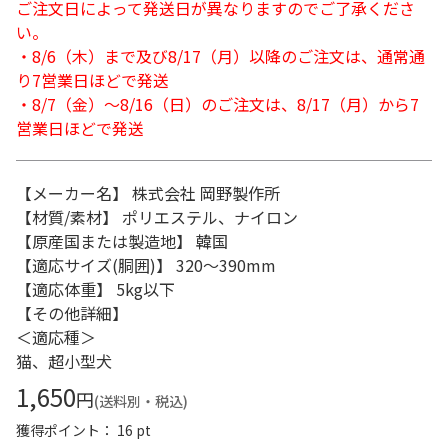
ご注文日によって発送日が異なりますのでご了承くださ
い。
・8/6（木）まで及び8/17（月）以降のご注文は、通常通
り7営業日ほどで発送
・8/7（金）～8/16（日）のご注文は、8/17（月）から7
営業日ほどで発送
【メーカー名】 株式会社 岡野製作所
【材質/素材】 ポリエステル、ナイロン
【原産国または製造地】 韓国
【適応サイズ(胴囲)】 320～390mm
【適応体重】 5kg以下
【その他詳細】
＜適応種＞
猫、超小型犬
1,650
円
(送料別・税込)
獲得ポイント： 16 pt