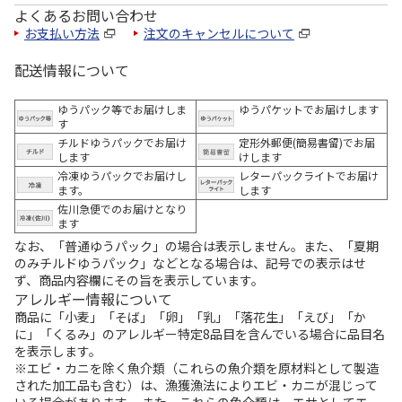
よくあるお問い合わせ
お支払い方法
注文のキャンセルについて
配送情報について
ゆうパック等でお届けしま
ゆうパケットでお届けします
す
チルドゆうパックでお届け
定形外郵便(簡易書留)でお届
します
けします
冷凍ゆうパックでお届けし
レターパックライトでお届け
ます。
します
佐川急便でのお届けとなり
ます
なお、「普通ゆうパック」の場合は表示しません。また、「夏期
のみチルドゆうパック」などとなる場合は、記号での表示はせ
ず、商品内容欄にその旨を表示しています。
アレルギー情報について
商品に「小麦」「そば」「卵」「乳」「落花生」「えび」「か
に」「くるみ」のアレルギー特定8品目を含んでいる場合に品目名
を表示します。
※エビ・カニを除く魚介類（これらの魚介類を原材料として製造
された加工品も含む）は、漁獲漁法によりエビ・カニが混じって