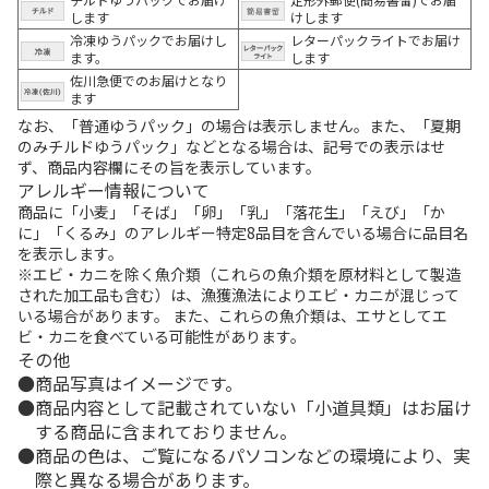
します
けします
冷凍ゆうパックでお届けし
レターパックライトでお届け
ます。
します
佐川急便でのお届けとなり
ます
なお、「普通ゆうパック」の場合は表示しません。また、「夏期
のみチルドゆうパック」などとなる場合は、記号での表示はせ
ず、商品内容欄にその旨を表示しています。
アレルギー情報について
商品に「小麦」「そば」「卵」「乳」「落花生」「えび」「か
に」「くるみ」のアレルギー特定8品目を含んでいる場合に品目名
を表示します。
※エビ・カニを除く魚介類（これらの魚介類を原材料として製造
された加工品も含む）は、漁獲漁法によりエビ・カニが混じって
いる場合があります。 また、これらの魚介類は、エサとしてエ
ビ・カニを食べている可能性があります。
その他
商品写真はイメージです。
商品内容として記載されていない「小道具類」はお届け
する商品に含まれておりません。
商品の色は、ご覧になるパソコンなどの環境により、実
際と異なる場合があります。