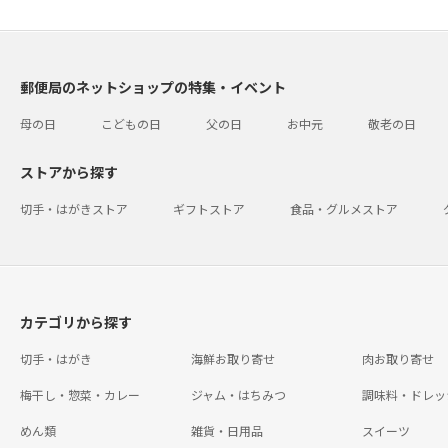
郵便局のネットショップの特集・イベント
母の日
こどもの日
父の日
お中元
敬老の日
ストアから探す
切手・はがきストア
ギフトストア
食品・グルメストア
カテゴリから探す
切手・はがき
海鮮お取り寄せ
肉お取り寄せ
梅干し・惣菜・カレー
ジャム・はちみつ
調味料・ドレッ
めん類
雑貨・日用品
スイーツ