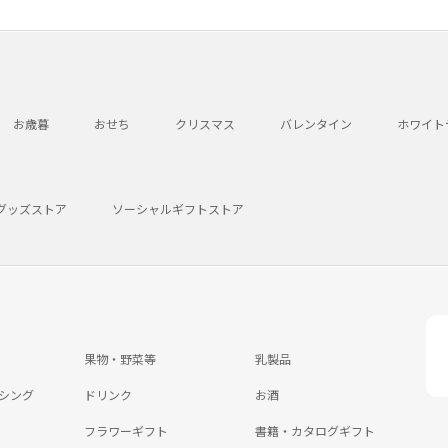
お歳暮
おせち
クリスマス
バレンタイン
ホワイト
グッズストア
ソーシャルギフトストア
果物・野菜等
乳製品
シング
ドリンク
お酒
フラワーギフト
書籍・カタログギフト