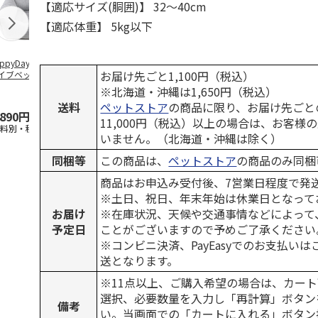
【適応サイズ(胴囲)】 32～40cm
【適応体重】 5kg以下
ppyDays 2wayド
獣医師開発 ニオイ
デオトイレ 飛び散
無添加良品 
お届け先ごと1,100円（税込）
イブベッド グレ
をとる砂専用 猫ト
らない消臭・抗菌サ
ムデンタルコ
イレ ナチュラルグ
ンド 4L
ぐるぐるボー
※北海道・沖縄は1,650円（税込）
レー
…
送料
ペットストア
の商品に限り、お届け先ごと
,890円
1,550円
1,320円
470円
11,000円（税込）以上の場合は、お客様
送料別・税込)
(送料別・税込)
(送料別・税込)
(送料別・税込
いません。（北海道・沖縄は除く）
同梱等
この商品は、
ペットストア
の商品のみ同梱
商品はお申込み受付後、7営業日程度で発
※土日、祝日、年末年始は休業日となって
お届け
※在庫状況、天候や交通事情などによって
予定日
ことがございますので予めご了承ください
※コンビニ決済、PayEasyでのお支払い
送となります。
※11点以上、ご購入希望の場合は、カート
選択、必要数量を入力し「再計算」ボタン
備考
い。当画面での「カートに入れる」ボタン