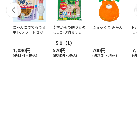
にゃんこのでるでる
森林からの贈りもの
ふるっくま みかん
Ha
ボトル フードセッ
しっかり消臭するひ
ラ
ト
のきの猫砂 7L
ー
5.0
（1）
1,080円
520円
700円
7
(送料別・税込)
(送料別・税込)
(送料別・税込)
(