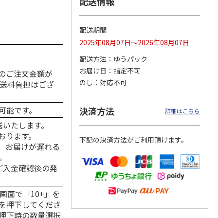
配送情報
配送期間
2025年08月07日～2026年08月07日
カムカ
銀のスプーン パウ
ペット線香 虹のか
CIAO 香り立つクラ
ーン
チ 健康に育つ子ね
なた フルーティフ
ンキー ちゅ～る和
配送方法
ゆうパック
ン型 S
こ用 まぐろ・かつ
ローラルの香り
えBOX とりささ
…
おに
…
お届け日
指定不可
のご注文金額が
120円
590円
380円
のし
対応不可
の送料負担はござ
)
(送料別・税込)
(送料別・税込)
(送料別・税込)
可能です。
決済方法
詳細はこちら
送いたします。
おります。
下記の決済方法がご利用頂けます。
、お届けが遅れる
。
はご入金確認後の発
画面で「10+」を
を押下してくださ
押下時の数量選択