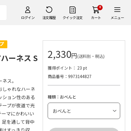
0
ログイン
注文履歴
クイック注文
カート
メニュー
2,330
円
ハーネス S
(送料別・税込)
獲得ポイント： 23 pt
商品番号
9973144827
ーネス。
おしゃれなハーネ
ッション性のある
種類：おべんと
テープが夜道で光
テーマにかわいい
。足を通して背中
端はすっきり収