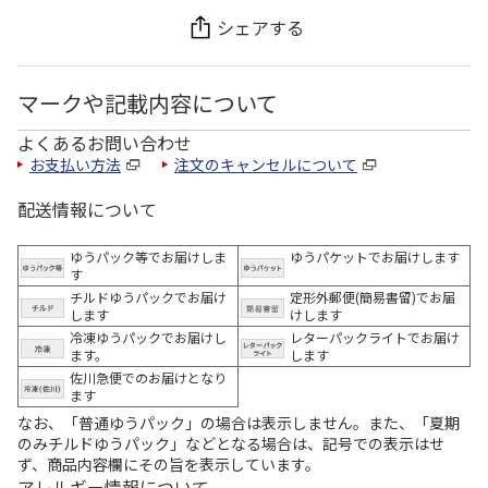
シェアする
マークや記載内容について
よくあるお問い合わせ
お支払い方法
注文のキャンセルについて
配送情報について
ゆうパック等でお届けしま
ゆうパケットでお届けします
す
チルドゆうパックでお届け
定形外郵便(簡易書留)でお届
します
けします
冷凍ゆうパックでお届けし
レターパックライトでお届け
ます。
します
佐川急便でのお届けとなり
ます
なお、「普通ゆうパック」の場合は表示しません。また、「夏期
のみチルドゆうパック」などとなる場合は、記号での表示はせ
ず、商品内容欄にその旨を表示しています。
アレルギー情報について