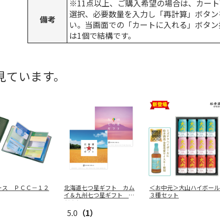
※11点以上、ご購入希望の場合は、カート
選択、必要数量を入力し「再計算」ボタン
備考
い。当画面での「カートに入れる」ボタン
は1個で結構です。
見ています。
ース ＰＣＣ－１２
北海道七つ星ギフト カム
＜お中元＞大山ハイボール
イ＆九州七つ星ギフト ひ
３種セット
だまり
5.0
（1）