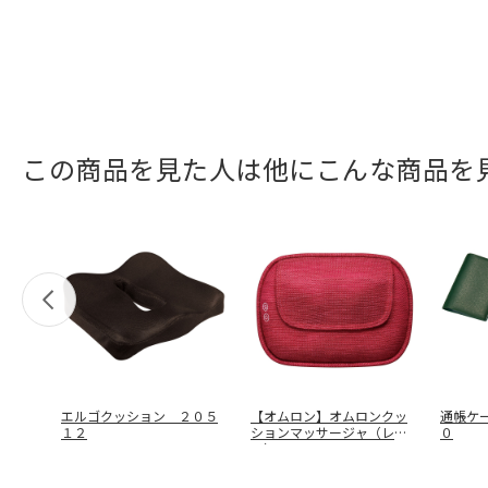
この商品を見た人は他にこんな商品を
エルゴクッション ２０５
【オムロン】オムロンクッ
通帳ケ
１２
ションマッサージャ（レッ
０
ド） ＨＭ
…