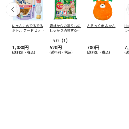
にゃんこのでるでる
森林からの贈りもの
ふるっくま みかん
Ha
ボトル フードセッ
しっかり消臭するひ
ラ
ト
のきの猫砂 7L
ー
5.0
（1）
1,080円
520円
700円
7
(送料別・税込)
(送料別・税込)
(送料別・税込)
(