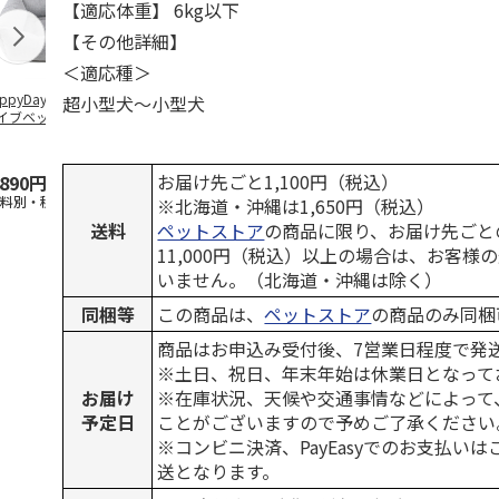
【適応体重】 6kg以下
【その他詳細】
＜適応種＞
ppyDays 2wayド
獣医師開発 ニオイ
デオトイレ 飛び散
無添加良品 
超小型犬～小型犬
イブベッド グレ
をとる砂専用 猫ト
らない消臭・抗菌サ
ムデンタルコ
イレ ナチュラルグ
ンド 4L
ぐるぐるボー
レー
…
お届け先ごと1,100円（税込）
,890円
1,550円
1,320円
470円
送料別・税込)
(送料別・税込)
(送料別・税込)
(送料別・税込
※北海道・沖縄は1,650円（税込）
送料
ペットストア
の商品に限り、お届け先ごと
11,000円（税込）以上の場合は、お客様
いません。（北海道・沖縄は除く）
同梱等
この商品は、
ペットストア
の商品のみ同梱
商品はお申込み受付後、7営業日程度で発
※土日、祝日、年末年始は休業日となって
お届け
※在庫状況、天候や交通事情などによって
予定日
ことがございますので予めご了承ください
※コンビニ決済、PayEasyでのお支払い
送となります。