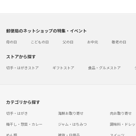
郵便局のネットショップの特集・イベント
母の日
こどもの日
父の日
お中元
敬老の日
ストアから探す
切手・はがきストア
ギフトストア
食品・グルメストア
カテゴリから探す
切手・はがき
海鮮お取り寄せ
肉お取り寄せ
梅干し・惣菜・カレー
ジャム・はちみつ
調味料・ドレッ
めん類
雑貨・日用品
スイーツ