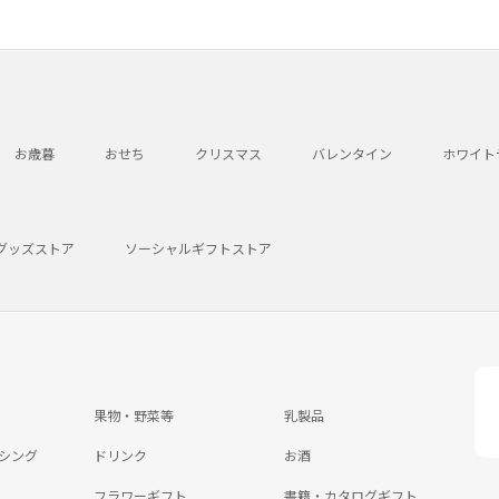
お歳暮
おせち
クリスマス
バレンタイン
ホワイト
グッズストア
ソーシャルギフトストア
果物・野菜等
乳製品
シング
ドリンク
お酒
フラワーギフト
書籍・カタログギフト