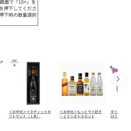
画面で「10+」を
を押下してくださ
押下時の数量選択
＜お中元＞イネディットギ
＜お中元＞もっとウイ好き
ダイカットサ
フトセット（１本）
－♪ミニボトルセット
ロミ ふにゅ
SD
…