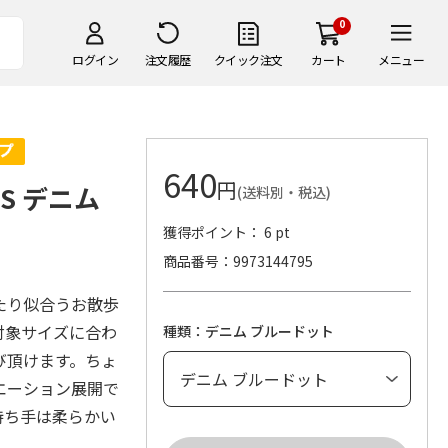
0
ログイン
注文履歴
クイック注文
カート
メニュー
640
円
SS デニム
(送料別・税込)
獲得ポイント： 6 pt
商品番号
9973144795
たり似合うお散歩
対象サイズに合わ
種類：デニム ブルードット
び頂けます。ちょ
エーション展開で
持ち手は柔らかい