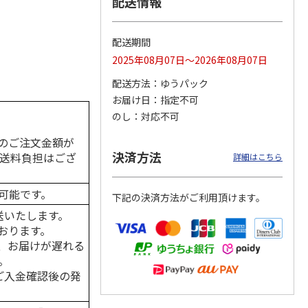
配送情報
配送期間
2025年08月07日～2026年08月07日
カムカ
銀のスプーン パウ
ペット線香 虹のか
CIAO 香り立つクラ
ーン
チ 健康に育つ子ね
なた フルーティフ
ンキー ちゅ～る和
配送方法
ゆうパック
ン型 S
こ用 まぐろ・かつ
ローラルの香り
えBOX とりささ
…
おに
…
お届け日
指定不可
120円
590円
380円
のし
対応不可
)
(送料別・税込)
(送料別・税込)
(送料別・税込)
のご注文金額が
決済方法
の送料負担はござ
詳細はこちら
可能です。
下記の決済方法がご利用頂けます。
送いたします。
おります。
、お届けが遅れる
。
はご入金確認後の発