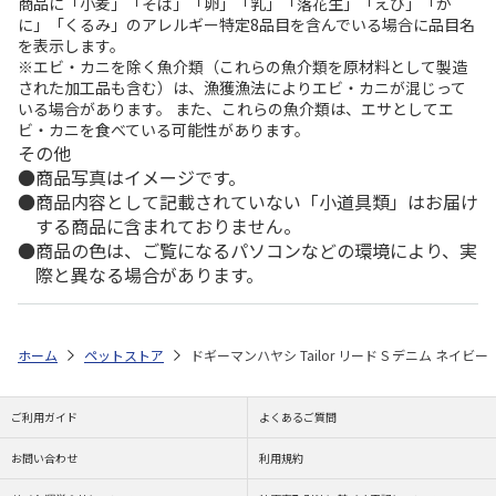
商品に「小麦」「そば」「卵」「乳」「落花生」「えび」「か
に」「くるみ」のアレルギー特定8品目を含んでいる場合に品目名
を表示します。
※エビ・カニを除く魚介類（これらの魚介類を原材料として製造
された加工品も含む）は、漁獲漁法によりエビ・カニが混じって
いる場合があります。 また、これらの魚介類は、エサとしてエ
ビ・カニを食べている可能性があります。
その他
商品写真はイメージです。
商品内容として記載されていない「小道具類」はお届け
する商品に含まれておりません。
商品の色は、ご覧になるパソコンなどの環境により、実
際と異なる場合があります。
ホーム
ペットストア
ドギーマンハヤシ Tailor リード S デニム ネイビー
ご利用ガイド
よくあるご質問
お問い合わせ
利用規約