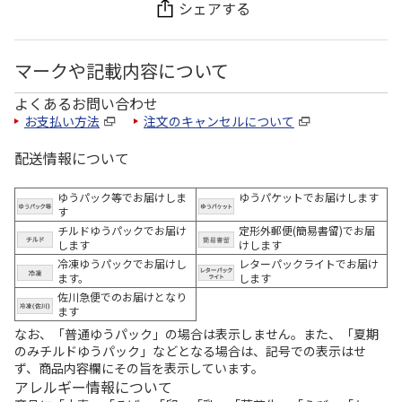
シェアする
マークや記載内容について
よくあるお問い合わせ
お支払い方法
注文のキャンセルについて
配送情報について
ゆうパック等でお届けしま
ゆうパケットでお届けします
す
チルドゆうパックでお届け
定形外郵便(簡易書留)でお届
します
けします
冷凍ゆうパックでお届けし
レターパックライトでお届け
ます。
します
佐川急便でのお届けとなり
ます
なお、「普通ゆうパック」の場合は表示しません。また、「夏期
のみチルドゆうパック」などとなる場合は、記号での表示はせ
ず、商品内容欄にその旨を表示しています。
アレルギー情報について