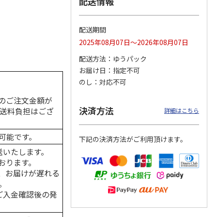
配送情報
配送期間
2025年08月07日～2026年08月07日
カムカ
銀のスプーン パウ
ペット線香 虹のか
CIAO 香り立つクラ
ーン
チ 健康に育つ子ね
なた フルーティフ
ンキー ちゅ～る和
配送方法
ゆうパック
ン型 S
こ用 まぐろ・かつ
ローラルの香り
えBOX とりささ
…
おに
…
お届け日
指定不可
120円
590円
380円
のし
対応不可
)
(送料別・税込)
(送料別・税込)
(送料別・税込)
のご注文金額が
決済方法
の送料負担はござ
詳細はこちら
可能です。
下記の決済方法がご利用頂けます。
送いたします。
おります。
、お届けが遅れる
。
はご入金確認後の発