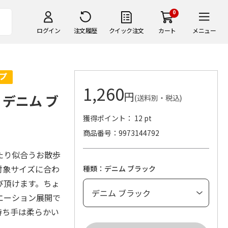
0
ログイン
注文履歴
クイック注文
カート
メニュー
1,260
円
L デニム ブ
(送料別・税込)
獲得ポイント： 12 pt
商品番号
9973144792
たり似合うお散歩
対象サイズに合わ
種類：デニム ブラック
び頂けます。ちょ
エーション展開で
持ち手は柔らかい