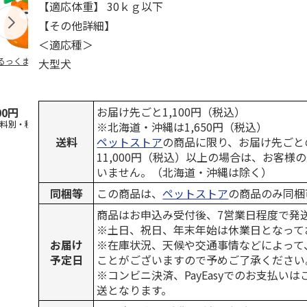
【適応体重】 30ｋｇ以下
【その他詳細】
＜適応種＞
るっくま みかん
デオトイレ 飛び散
獣医師開発 ニオイ
無添加良品 
大型犬
らない消臭・抗菌サ
をとる砂専用 猫ト
ムデンタルコ
ンド 4L
イレ ナチュラルグ
ぐるぐるボー
レー
…
お届け先ごと1,100円（税込）
00円
1,320円
1,550円
470円
送料別・税込)
(送料別・税込)
(送料別・税込)
(送料別・税込
※北海道・沖縄は1,650円（税込）
送料
ペットストア
の商品に限り、お届け先ごと
11,000円（税込）以上の場合は、お客様
いません。（北海道・沖縄は除く）
同梱等
この商品は、
ペットストア
の商品のみ同梱
商品はお申込み受付後、7営業日程度で発
※土日、祝日、年末年始は休業日となって
お届け
※在庫状況、天候や交通事情などによって
予定日
ことがございますので予めご了承ください
※コンビニ決済、PayEasyでのお支払い
送となります。