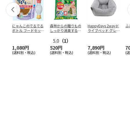
にゃんこのでるでる
森林からの贈りもの
HappyDays 2wayド
ふ
ボトル フードセッ
しっかり消臭するひ
ライブベッド グレ
ト
のきの猫砂 7L
ー
5.0
（1）
1,080円
520円
7,890円
7
(送料別・税込)
(送料別・税込)
(送料別・税込)
(