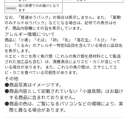
佐川急便でのお届けとなり
ます
なお、「普通ゆうパック」の場合は表示しません。また、「夏期
のみチルドゆうパック」などとなる場合は、記号での表示はせ
ず、商品内容欄にその旨を表示しています。
アレルギー情報について
商品に「小麦」「そば」「卵」「乳」「落花生」「えび」「か
に」「くるみ」のアレルギー特定8品目を含んでいる場合に品目名
を表示します。
※エビ・カニを除く魚介類（これらの魚介類を原材料として製造
された加工品も含む）は、漁獲漁法によりエビ・カニが混じって
いる場合があります。 また、これらの魚介類は、エサとしてエ
ビ・カニを食べている可能性があります。
その他
商品写真はイメージです。
商品内容として記載されていない「小道具類」はお届け
する商品に含まれておりません。
商品の色は、ご覧になるパソコンなどの環境により、実
際と異なる場合があります。