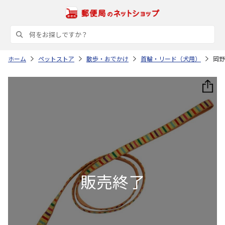
ホーム
ペットストア
散歩・おでかけ
首輪・リード（犬用）
岡野