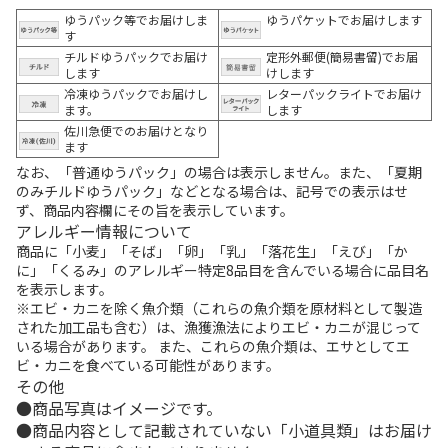
ゆうパック等でお届けしま
ゆうパケットでお届けします
す
チルドゆうパックでお届け
定形外郵便(簡易書留)でお届
します
けします
冷凍ゆうパックでお届けし
レターパックライトでお届け
ます。
します
佐川急便でのお届けとなり
ます
なお、「普通ゆうパック」の場合は表示しません。また、「夏期
のみチルドゆうパック」などとなる場合は、記号での表示はせ
ず、商品内容欄にその旨を表示しています。
アレルギー情報について
商品に「小麦」「そば」「卵」「乳」「落花生」「えび」「か
に」「くるみ」のアレルギー特定8品目を含んでいる場合に品目名
を表示します。
※エビ・カニを除く魚介類（これらの魚介類を原材料として製造
された加工品も含む）は、漁獲漁法によりエビ・カニが混じって
いる場合があります。 また、これらの魚介類は、エサとしてエ
ビ・カニを食べている可能性があります。
その他
商品写真はイメージです。
商品内容として記載されていない「小道具類」はお届け