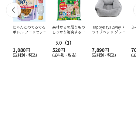
にゃんこのでるでる
森林からの贈りもの
HappyDays 2wayド
ふ
ボトル フードセッ
しっかり消臭するひ
ライブベッド グレ
ト
のきの猫砂 7L
ー
5.0
（1）
1,080円
520円
7,890円
7
(送料別・税込)
(送料別・税込)
(送料別・税込)
(