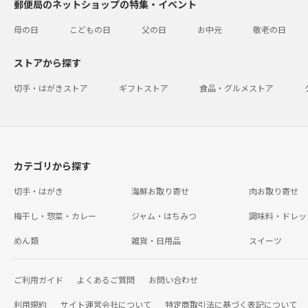
郵便局のネットショップの特集・イベント
母の日
こどもの日
父の日
お中元
敬老の日
ストアから探す
切手・はがきストア
ギフトストア
食品・グルメストア
カテゴリから探す
切手・はがき
海鮮お取り寄せ
肉お取り寄せ
梅干し・惣菜・カレー
ジャム・はちみつ
調味料・ドレッ
めん類
雑貨・日用品
スイーツ
ご利用ガイド
よくあるご質問
お問い合わせ
利用規約
サイト運営会社について
特定商取引法に基づく表記について