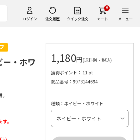
0
ログイン
注文履歴
クイック注文
カート
メニュー
1,180
円
イビー・ホワ
(送料別・税込)
獲得ポイント： 11 pt
商品番号
9973144694
輪。
種類：ネイビー・ホワイト
ます。
さい。