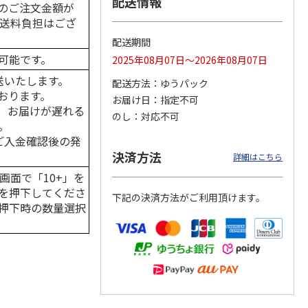
配送情報
のご注文金額が
の送料負担はござ
配送期間
可能です。
2025年08月07日～2026年08月07日
カムカ
銀のスプーン パウ
ペット線香 虹のか
CIAO 香り立つクラ
ーン
チ 健康に育つ子ね
なた フルーティフ
ンキー ちゅ～る和
送いたします。
配送方法
ゆうパック
ン型 S
こ用 まぐろ・かつ
ローラルの香り
えBOX とりささ
…
おります。
おに
…
お届け日
指定不可
、お届けが遅れる
120円
590円
380円
のし
対応不可
。
)
(送料別・税込)
(送料別・税込)
(送料別・税込)
はご入金確認後の発
決済方法
詳細はこちら
画面で「10+」を
を押下してくださ
下記の決済方法がご利用頂けます。
押下時の数量選択