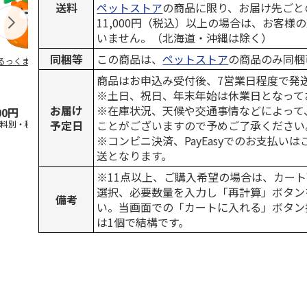
送料
ペットストア
の商品に限り、お届け先ごと
11,000円（税込）以上の場合は、お客様
いません。（北海道・沖縄は除く）
同梱等
この商品は、
ペットストア
の商品のみ同梱
るっくま みかん
デオトイレ 飛び散
獣医師開発 ニオイ
無添加良品 
らない消臭・抗菌サ
をとる砂専用 猫ト
ムデンタルコ
商品はお申込み受付後、7営業日程度で発
ンド 4L
イレ ナチュラルグ
ぐるぐるボー
※土日、祝日、年末年始は休業日となって
レー
…
お届け
※在庫状況、天候や交通事情などによって
00円
1,320円
1,550円
470円
予定日
ことがございますので予めご了承ください
送料別・税込)
(送料別・税込)
(送料別・税込)
(送料別・税込
※コンビニ決済、PayEasyでのお支払い
送となります。
※11点以上、ご購入希望の場合は、カート
選択、必要数量を入力し「再計算」ボタン
備考
い。当画面での「カートに入れる」ボタン
は1個で結構です。