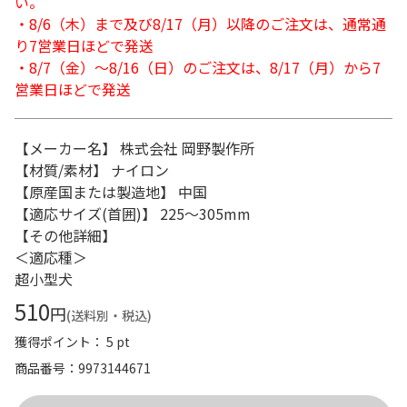
い。
・8/6（木）まで及び8/17（月）以降のご注文は、通常通
り7営業日ほどで発送
・8/7（金）～8/16（日）のご注文は、8/17（月）から7
営業日ほどで発送
【メーカー名】 株式会社 岡野製作所
【材質/素材】 ナイロン
【原産国または製造地】 中国
【適応サイズ(首囲)】 225～305mm
【その他詳細】
＜適応種＞
超小型犬
510
円
(送料別・税込)
獲得ポイント： 5 pt
商品番号
9973144671