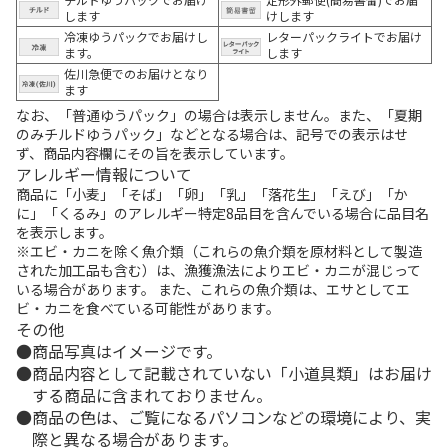
します
けします
冷凍ゆうパックでお届けし
レターパックライトでお届け
ます。
します
佐川急便でのお届けとなり
ます
なお、「普通ゆうパック」の場合は表示しません。また、「夏期
のみチルドゆうパック」などとなる場合は、記号での表示はせ
ず、商品内容欄にその旨を表示しています。
アレルギー情報について
商品に「小麦」「そば」「卵」「乳」「落花生」「えび」「か
に」「くるみ」のアレルギー特定8品目を含んでいる場合に品目名
を表示します。
※エビ・カニを除く魚介類（これらの魚介類を原材料として製造
された加工品も含む）は、漁獲漁法によりエビ・カニが混じって
いる場合があります。 また、これらの魚介類は、エサとしてエ
ビ・カニを食べている可能性があります。
その他
商品写真はイメージです。
商品内容として記載されていない「小道具類」はお届け
する商品に含まれておりません。
商品の色は、ご覧になるパソコンなどの環境により、実
際と異なる場合があります。