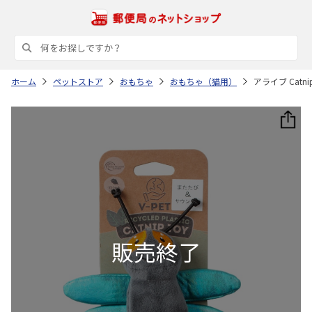
ホーム
ペットストア
おもちゃ
おもちゃ（猫用）
アライブ Catnip