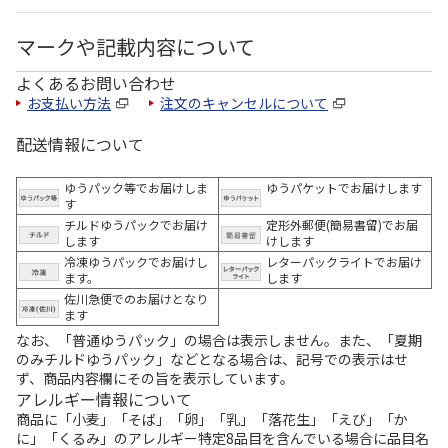
マークや記載内容について
よくあるお問い合わせ
お支払い方法
注文のキャンセルについて
配送情報について
ゆうパック等でお届けしま
ゆうパケットでお届けします
す
チルドゆうパックでお届け
定形外郵便(簡易書留)でお届
します
けします
冷凍ゆうパックでお届けし
レターパックライトでお届け
ます。
します
佐川急便でのお届けとなり
ます
なお、「普通ゆうパック」の場合は表示しません。また、「夏期
のみチルドゆうパック」などとなる場合は、記号での表示はせ
ず、商品内容欄にその旨を表示しています。
アレルギー情報について
商品に「小麦」「そば」「卵」「乳」「落花生」「えび」「か
に」「くるみ」のアレルギー特定8品目を含んでいる場合に品目名