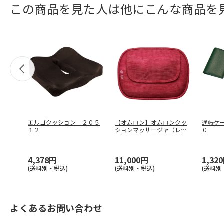
この商品を見た人は他にこんな商品を
エルゴクッション ２０５
【オムロン】オムロンクッ
通帳ケ
１２
ションマッサージャ（レッ
０
ド） ＨＭ
…
4,378円
11,000円
1,32
(送料別・税込)
(送料別・税込)
(送料別
よくあるお問い合わせ