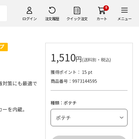
0
ログイン
注文履歴
クイック注文
カート
メニュー
1,510
円
(送料別・税込)
獲得ポイント： 15 pt
商品番号
9973144595
番対策にも最適で
種類：ポテチ
カーを内蔵。