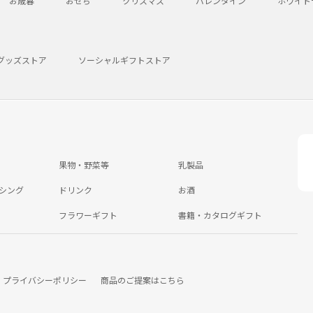
お歳暮
おせち
クリスマス
バレンタイン
ホワイト
グッズストア
ソーシャルギフトストア
果物・野菜等
乳製品
シング
ドリンク
お酒
フラワーギフト
書籍・カタログギフト
プライバシーポリシー
商品のご提案はこちら