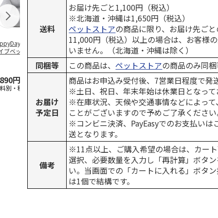
お届け先ごと1,100円（税込）
※北海道・沖縄は1,650円（税込）
送料
ペットストア
の商品に限り、お届け先ごと
11,000円（税込）以上の場合は、お客様
ppyDays 2wayド
獣医師開発 ニオイ
デオトイレ 飛び散
無添加良品 
いません。（北海道・沖縄は除く）
イブベッド グレ
をとる砂専用 猫ト
らない消臭・抗菌サ
ムデンタルコ
イレ ナチュラルグ
ンド 4L
ぐるぐるボー
同梱等
この商品は、
ペットストア
の商品のみ同梱
レー
…
,890円
1,550円
1,320円
470円
商品はお申込み受付後、7営業日程度で発
送料別・税込)
(送料別・税込)
(送料別・税込)
(送料別・税込
※土日、祝日、年末年始は休業日となって
お届け
※在庫状況、天候や交通事情などによって
予定日
ことがございますので予めご了承ください
※コンビニ決済、PayEasyでのお支払い
送となります。
※11点以上、ご購入希望の場合は、カート
選択、必要数量を入力し「再計算」ボタン
備考
い。当画面での「カートに入れる」ボタン
は1個で結構です。