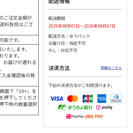
配送情報
のご注文金額が
配送期間
の送料負担はござ
2025年08月07日～2026年08月07日
カムカ
銀のスプーン パウ
ペット線香 虹のか
CIAO 香り立つクラ
ーン
チ 健康に育つ子ね
なた フルーティフ
ンキー ちゅ～る和
配送方法
ゆうパック
ン型 S
こ用 まぐろ・かつ
ローラルの香り
えBOX とりささ
…
可能です。
おに
…
お届け日
指定不可
120円
590円
380円
送いたします。
のし
対応不可
)
(送料別・税込)
(送料別・税込)
(送料別・税込)
おります。
、お届けが遅れる
決済方法
。
詳細はこちら
はご入金確認後の発
下記の決済方法がご利用頂けます。
画面で「10+」を
を押下してくださ
押下時の数量選択