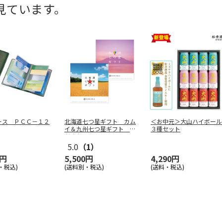
見ています。
ース ＰＣＣ－１２
北海道七つ星ギフト カム
＜お中元＞大山ハイボール
イ＆九州七つ星ギフト ひ
３種セット
だまり
5.0
（1）
0円
5,500円
4,290円
・税込)
(送料別・税込)
(送料・税込)