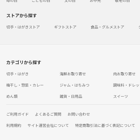
母の日
こどもの日
父の日
お中元
敬老の日
ストアから探す
切手・はがきストア
ギフトストア
食品・グルメストア
カテゴリから探す
切手・はがき
海鮮お取り寄せ
肉お取り寄せ
梅干し・惣菜・カレー
ジャム・はちみつ
調味料・ドレッ
めん類
雑貨・日用品
スイーツ
ご利用ガイド
よくあるご質問
お問い合わせ
利用規約
サイト運営会社について
特定商取引法に基づく表記について