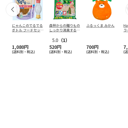
にゃんこのでるでる
森林からの贈りもの
ふるっくま みかん
Ha
ボトル フードセッ
しっかり消臭するひ
ラ
ト
のきの猫砂 7L
ー
5.0
（1）
1,080円
520円
700円
7
(送料別・税込)
(送料別・税込)
(送料別・税込)
(