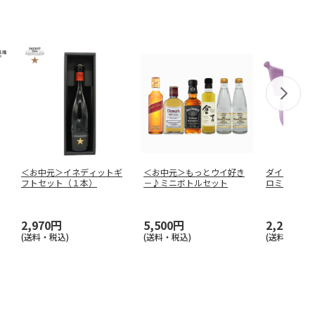
＜お中元＞イネディットギ
＜お中元＞もっとウイ好き
ダイカットサ
フトセット（１本）
－♪ミニボトルセット
ロミ ふにゅ
SD
…
2,970円
5,500円
2,200円
(送料・税込)
(送料・税込)
(送料別・税込