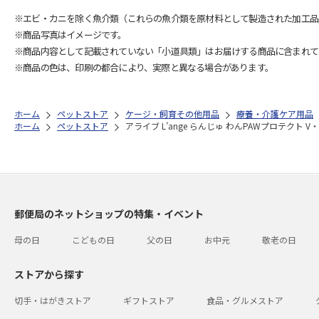
※エビ・カニを除く魚介類（これらの魚介類を原材料として製造された加工品
※商品写真はイメージです。
※商品内容として記載されていない「小道具類」はお届けする商品に含まれて
※商品の色は、印刷の都合により、実際と異なる場合があります。
ホーム
ペットストア
ケージ・飼育その他用品
療養・介護ケア用品
ホーム
ペットストア
アライブ L’ange らんじゅ わんPAWプロテクト V
郵便局のネットショップの特集・イベント
母の日
こどもの日
父の日
お中元
敬老の日
ストアから探す
切手・はがきストア
ギフトストア
食品・グルメストア