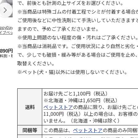
で、前後とも計測の上サイズをお選びください。
※当商品は特殊ゴムの付着工程でシミが付着する場合
ご使用後などに中性洗剤にて手洗いしていただきます
ppyDays 2wayド
獣医師開発 ニオイ
デオトイレ 飛び散
無添加良品 
ますので、予めご了承くださいませ。
イブベッド グレ
をとる砂専用 猫ト
らない消臭・抗菌サ
ムデンタルコ
※使用上問題のない程度の傷・汚れはご了承ください
イレ ナチュラルグ
ンド 4L
ぐるぐるボー
レー
…
※当商品は消耗品です。ご使用状況により自然と劣化
,890円
1,550円
1,320円
470円
で、少しでも破損・緩み等がある場合はご使用を止め
送料別・税込)
(送料別・税込)
(送料別・税込)
(送料別・税込
取替えください。
※ペット(犬・猫)以外には使用しないでください。
お届け先ごと1,100円（税込）
※北海道・沖縄は1,650円（税込）
送料
ペットストア
の商品に限り、お届け先ごと
11,000円（税込）以上の場合は、お客様
いません。（北海道・沖縄は除く）
同梱等
この商品は、
ペットストア
の商品のみ同梱