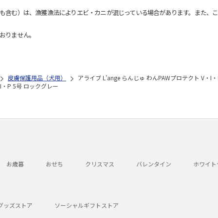
も含む）は、漁獲漁法によりエビ・カニが混じっている場合があります。また、こ
おりません。
皮膚保護用品（犬用）
アライブ L’ange らんじゅ わんPAWプロテクト V・I
・I・P 5号 ロックグレー
お歳暮
おせち
クリスマス
バレンタイン
ホワイト
グッズストア
ソーシャルギフトストア