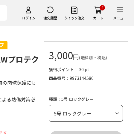
0
ログイン
注文履歴
クイック注文
カート
メニュー
3,000
円
PAWプロテク
(送料別・税込)
獲得ポイント： 30 pt
商品番号
9973144580
時の肉球保護にも
による熱傷対策必
種類：5号 ロックグレー
ます。