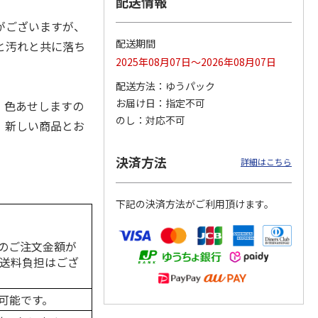
配送情報
がございますが、
配送期間
と汚れと共に落ち
2025年08月07日～2026年08月07日
カムカ
銀のスプーン パウ
ペット線香 虹のか
CIAO 香り立つクラ
ーン
チ 健康に育つ子ね
なた フルーティフ
ンキー ちゅ～る和
。
配送方法
ゆうパック
ン型 S
こ用 まぐろ・かつ
ローラルの香り
えBOX とりささ
…
おに
…
お届け日
指定不可
・色あせしますの
120円
590円
380円
のし
対応不可
、新しい商品とお
)
(送料別・税込)
(送料別・税込)
(送料別・税込)
決済方法
詳細はこちら
下記の決済方法がご利用頂けます。
のご注文金額が
の送料負担はござ
可能です。