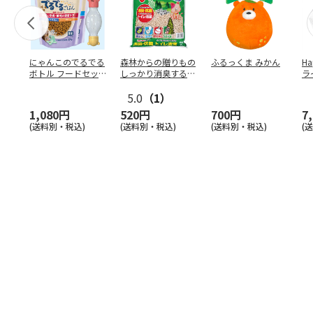
にゃんこのでるでる
森林からの贈りもの
ふるっくま みかん
Ha
ボトル フードセッ
しっかり消臭するひ
ラ
ト
のきの猫砂 7L
ー
5.0
（1）
1,080円
520円
700円
7
(送料別・税込)
(送料別・税込)
(送料別・税込)
(