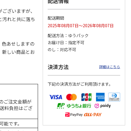
配送情報
がございますが、
配送期間
と汚れと共に落ち
2025年08月07日～2026年08月07日
カムカ
銀のスプーン パウ
ペット線香 虹のか
CIAO 香り立つクラ
ーン
チ 健康に育つ子ね
なた フルーティフ
ンキー ちゅ～る和
。
配送方法
ゆうパック
ン型 S
こ用 まぐろ・かつ
ローラルの香り
えBOX とりささ
…
おに
…
お届け日
指定不可
・色あせしますの
120円
590円
380円
のし
対応不可
、新しい商品とお
)
(送料別・税込)
(送料別・税込)
(送料別・税込)
決済方法
詳細はこちら
下記の決済方法がご利用頂けます。
のご注文金額が
の送料負担はござ
可能です。