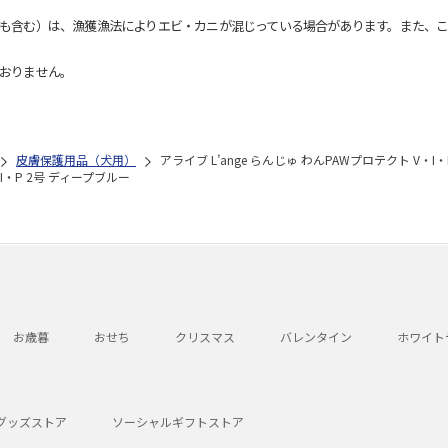
も含む）は、漁獲漁法によりエビ・カニが混じっている場合があります。また、こ
おりません。
皮膚保護用品（犬用）
アライブ L’ange らんじゅ わんPAWプロテクト V・I
・I・P 2号 ディープブルー
お歳暮
おせち
クリスマス
バレンタイン
ホワイト
グッズストア
ソーシャルギフトストア