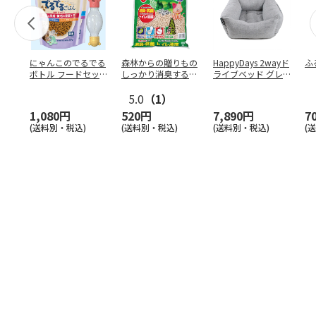
にゃんこのでるでる
森林からの贈りもの
HappyDays 2wayド
ふ
ボトル フードセッ
しっかり消臭するひ
ライブベッド グレ
ト
のきの猫砂 7L
ー
5.0
（1）
1,080円
520円
7,890円
7
(送料別・税込)
(送料別・税込)
(送料別・税込)
(