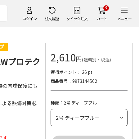
0
ログイン
注文履歴
クイック注文
カート
メニュー
2,610
円
PAWプロテク
(送料別・税込)
獲得ポイント： 26 pt
商品番号
9973144562
時の肉球保護にも
による熱傷対策必
種類：2号 ディープブルー
ます。