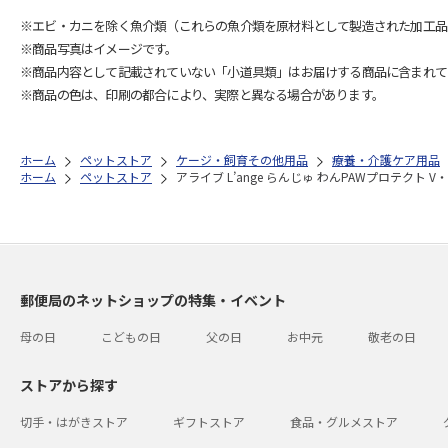
※エビ・カニを除く魚介類（これらの魚介類を原材料として製造された加工品
※商品写真はイメージです。
※商品内容として記載されていない「小道具類」はお届けする商品に含まれて
※商品の色は、印刷の都合により、実際と異なる場合があります。
ホーム
ペットストア
ケージ・飼育その他用品
療養・介護ケア用品
ホーム
ペットストア
アライブ L’ange らんじゅ わんPAWプロテクト V
郵便局のネットショップの特集・イベント
母の日
こどもの日
父の日
お中元
敬老の日
ストアから探す
切手・はがきストア
ギフトストア
食品・グルメストア