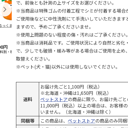
で、前後とも計測の上サイズをお選びください。
※当商品は特殊ゴムの付着工程でシミが付着する場合
ご使用後などに中性洗剤にて手洗いしていただきます
るっくま みかん
デオトイレ 飛び散
獣医師開発 ニオイ
無添加良品 
ますので、予めご了承くださいませ。
らない消臭・抗菌サ
をとる砂専用 猫ト
ムデンタルコ
※使用上問題のない程度の傷・汚れはご了承ください
ンド 4L
イレ ナチュラルグ
ぐるぐるボー
レー
…
※当商品は消耗品です。ご使用状況により自然と劣化
00円
1,320円
1,550円
470円
で、少しでも破損・緩み等がある場合はご使用を止め
送料別・税込)
(送料別・税込)
(送料別・税込)
(送料別・税込
取替えください。
※ペット(犬・猫)以外には使用しないでください。
お届け先ごと1,100円（税込）
※北海道・沖縄は1,650円（税込）
送料
ペットストア
の商品に限り、お届け先ごと
11,000円（税込）以上の場合は、お客様
いません。（北海道・沖縄は除く）
同梱等
この商品は、
ペットストア
の商品のみ同梱