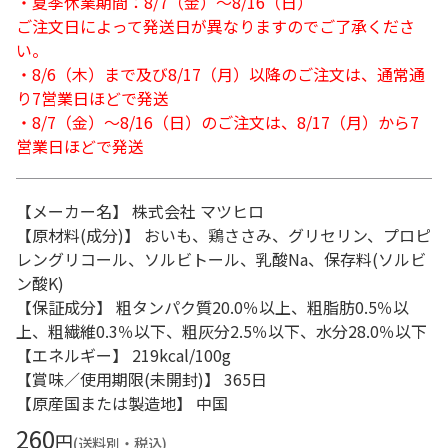
・夏季休業期間：8/7（金）～8/16（日）
ご注文日によって発送日が異なりますのでご了承くださ
い。
・8/6（木）まで及び8/17（月）以降のご注文は、通常通
り7営業日ほどで発送
・8/7（金）～8/16（日）のご注文は、8/17（月）から7
営業日ほどで発送
【メーカー名】 株式会社 マツヒロ
【原材料(成分)】 おいも、鶏ささみ、グリセリン、プロピ
レングリコール、ソルビトール、乳酸Na、保存料(ソルビ
ン酸K)
【保証成分】 粗タンパク質20.0％以上、粗脂肪0.5％以
上、粗繊維0.3％以下、粗灰分2.5％以下、水分28.0％以下
【エネルギー】 219kcal/100g
【賞味／使用期限(未開封)】 365日
【原産国または製造地】 中国
260
円
(送料別・税込)