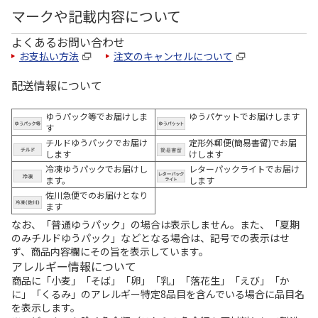
マークや記載内容について
よくあるお問い合わせ
お支払い方法
注文のキャンセルについて
配送情報について
ゆうパック等でお届けしま
ゆうパケットでお届けします
す
チルドゆうパックでお届け
定形外郵便(簡易書留)でお届
します
けします
冷凍ゆうパックでお届けし
レターパックライトでお届け
ます。
します
佐川急便でのお届けとなり
ます
なお、「普通ゆうパック」の場合は表示しません。また、「夏期
のみチルドゆうパック」などとなる場合は、記号での表示はせ
ず、商品内容欄にその旨を表示しています。
アレルギー情報について
商品に「小麦」「そば」「卵」「乳」「落花生」「えび」「か
に」「くるみ」のアレルギー特定8品目を含んでいる場合に品目名
を表示します。