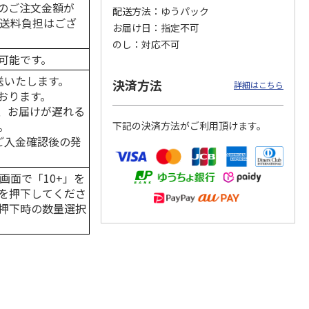
のご注文金額が
配送方法
ゆうパック
の送料負担はござ
お届け日
指定不可
のし
対応不可
可能です。
カムカ
銀のスプーン パウ
ペット線香 虹のか
CIAO 香り立つクラ
ーン
チ 健康に育つ子ね
なた フルーティフ
ンキー ちゅ～る和
送いたします。
決済方法
ン型 S
こ用 まぐろ・かつ
ローラルの香り
えBOX とりささ
…
詳細はこちら
おります。
おに
…
、お届けが遅れる
120円
590円
380円
。
下記の決済方法がご利用頂けます。
)
(送料別・税込)
(送料別・税込)
(送料別・税込)
はご入金確認後の発
画面で「10+」を
を押下してくださ
押下時の数量選択