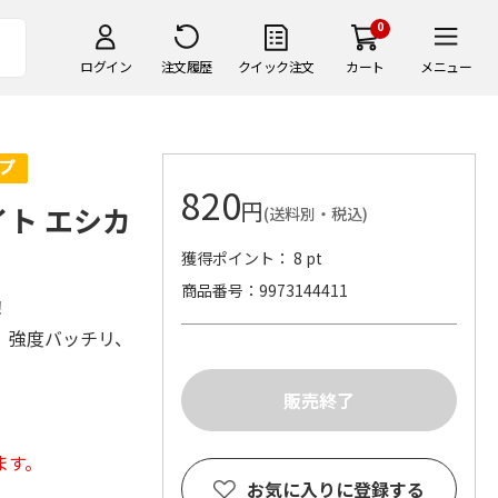
0
ログイン
注文履歴
クイック注文
カート
メニュー
820
円
イト エシカ
(送料別・税込)
獲得ポイント： 8 pt
商品番号
9973144411
！
。強度バッチリ、
ます。
お気に入りに登録する