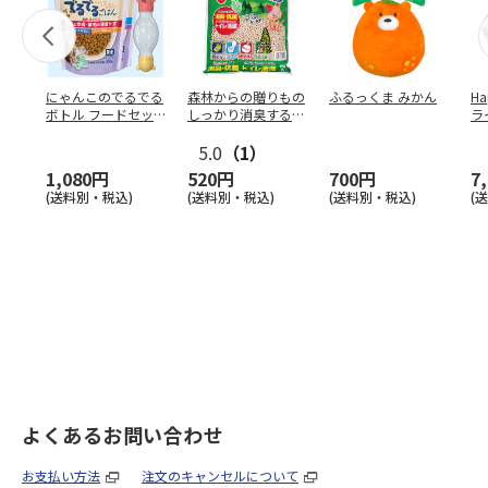
にゃんこのでるでる
森林からの贈りもの
ふるっくま みかん
Ha
ボトル フードセッ
しっかり消臭するひ
ラ
ト
のきの猫砂 7L
ー
5.0
（1）
1,080円
520円
700円
7
(送料別・税込)
(送料別・税込)
(送料別・税込)
(
よくあるお問い合わせ
お支払い方法
注文のキャンセルについて