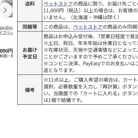
送料
ペットストア
の商品に限り、お届け先ごと
11,000円（税込）以上の場合は、お客様
いません。（北海道・沖縄は除く）
同梱等
この商品は、
ペットストア
の商品のみ同梱
ppyDays 2wayド
獣医師開発 ニオイ
デオトイレ 飛び散
無添加良品 
イブベッド グレ
をとる砂専用 猫ト
らない消臭・抗菌サ
ムデンタルコ
商品はお申込み受付後、7営業日程度で発
イレ ナチュラルグ
ンド 4L
ぐるぐるボー
※土日、祝日、年末年始は休業日となって
レー
…
お届け
※在庫状況、天候や交通事情などによって
,890円
1,550円
1,320円
470円
予定日
ことがございますので予めご了承ください
送料別・税込)
(送料別・税込)
(送料別・税込)
(送料別・税込
※コンビニ決済、PayEasyでのお支払い
送となります。
※11点以上、ご購入希望の場合は、カート
選択、必要数量を入力し「再計算」ボタン
備考
い。当画面での「カートに入れる」ボタン
は1個で結構です。