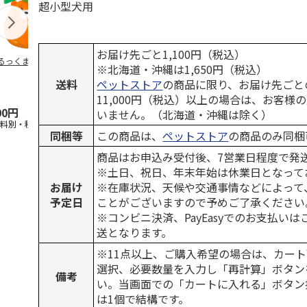
超小型犬用
お届け先ごと1,100円（税込）
るっくま みかん
デオトイレ 飛び散
獣医師開発 ニオイ
無添加良品 
※北海道・沖縄は1,650円（税込）
らない消臭・抗菌サ
をとる砂専用 猫ト
ムデンタルコ
送料
ペットストア
の商品に限り、お届け先ごと
ンド 4L
イレ ナチュラルグ
ぐるぐるボー
レー
…
11,000円（税込）以上の場合は、お客様
00円
1,320円
1,550円
470円
いません。（北海道・沖縄は除く）
送料別・税込)
(送料別・税込)
(送料別・税込)
(送料別・税込
同梱等
この商品は、
ペットストア
の商品のみ同梱
商品はお申込み受付後、7営業日程度で発
※土日、祝日、年末年始は休業日となって
お届け
※在庫状況、天候や交通事情などによって
予定日
ことがございますので予めご了承ください
※コンビニ決済、PayEasyでのお支払い
送となります。
※11点以上、ご購入希望の場合は、カート
選択、必要数量を入力し「再計算」ボタン
備考
い。当画面での「カートに入れる」ボタン
は1個で結構です。