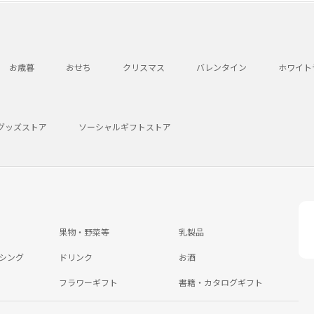
お歳暮
おせち
クリスマス
バレンタイン
ホワイト
グッズストア
ソーシャルギフトストア
果物・野菜等
乳製品
シング
ドリンク
お酒
フラワーギフト
書籍・カタログギフト