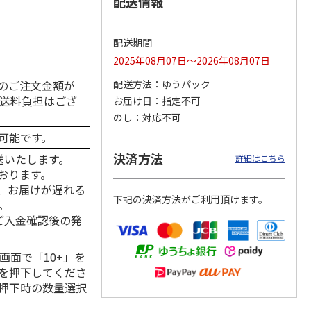
配送情報
配送期間
2025年08月07日～2026年08月07日
カムカ
銀のスプーン パウ
ペット線香 虹のか
CIAO 香り立つクラ
ーン
チ 健康に育つ子ね
なた フルーティフ
ンキー ちゅ～る和
のご注文金額が
配送方法
ゆうパック
ン型 S
こ用 まぐろ・かつ
ローラルの香り
えBOX とりささ
…
おに
…
の送料負担はござ
お届け日
指定不可
120円
590円
380円
のし
対応不可
)
(送料別・税込)
(送料別・税込)
(送料別・税込)
可能です。
決済方法
送いたします。
詳細はこちら
おります。
、お届けが遅れる
下記の決済方法がご利用頂けます。
。
はご入金確認後の発
画面で「10+」を
を押下してくださ
押下時の数量選択