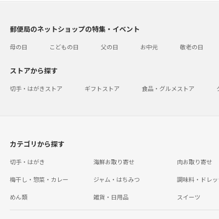
郵便局のネットショップの特集・イベント
母の日
こどもの日
父の日
お中元
敬老の日
ストアから探す
切手・はがきストア
ギフトストア
食品・グルメストア
カテゴリから探す
切手・はがき
海鮮お取り寄せ
肉お取り寄せ
梅干し・惣菜・カレー
ジャム・はちみつ
調味料・ドレッ
めん類
雑貨・日用品
スイーツ