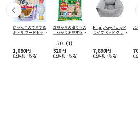
にゃんこのでるでる
森林からの贈りもの
HappyDays 2wayド
ふ
ボトル フードセッ
しっかり消臭するひ
ライブベッド グレ
ト
のきの猫砂 7L
ー
5.0
（1）
1,080円
520円
7,890円
7
(送料別・税込)
(送料別・税込)
(送料別・税込)
(