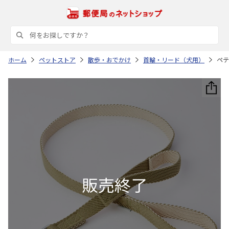
ホーム
ペットストア
散歩・おでかけ
首輪・リード（犬用）
ペテ