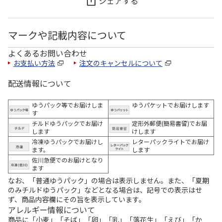
シェアする
マークや記載内容について
よくあるお問い合わせ
お支払い方法
注文のキャンセルについて
配送情報について
ゆうパック等でお届けしま
ゆうパケットでお届けします
す
チルドゆうパックでお届け
定形外郵便(簡易書留)でお届
します
けします
冷凍ゆうパックでお届けし
レターパックライトでお届け
ます。
します
佐川急便でのお届けとなり
ます
なお、「普通ゆうパック」の場合は表示しません。また、「夏期
のみチルドゆうパック」などとなる場合は、記号での表示はせ
ず、商品内容欄にその旨を表示しています。
アレルギー情報について
商品に「小麦」「そば」「卵」「乳」「落花生」「えび」「か