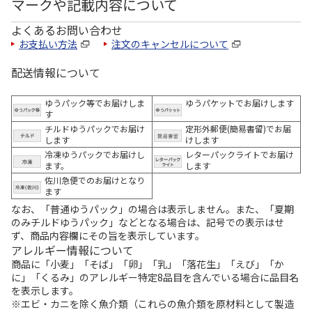
マークや記載内容について
よくあるお問い合わせ
お支払い方法
注文のキャンセルについて
配送情報について
ゆうパック等でお届けしま
ゆうパケットでお届けします
す
チルドゆうパックでお届け
定形外郵便(簡易書留)でお届
します
けします
冷凍ゆうパックでお届けし
レターパックライトでお届け
ます。
します
佐川急便でのお届けとなり
ます
なお、「普通ゆうパック」の場合は表示しません。また、「夏期
のみチルドゆうパック」などとなる場合は、記号での表示はせ
ず、商品内容欄にその旨を表示しています。
アレルギー情報について
商品に「小麦」「そば」「卵」「乳」「落花生」「えび」「か
に」「くるみ」のアレルギー特定8品目を含んでいる場合に品目名
を表示します。
※エビ・カニを除く魚介類（これらの魚介類を原材料として製造