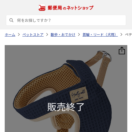
ホーム
ペットストア
散歩・おでかけ
首輪・リード（犬用）
ペテ